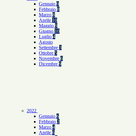
Gennaio
9
Febbraio
8
Marzo
8
Aprile
10
Maggio
9
Giugno
10
Luglio
4
Agosto
Settembre
3
Ottobre
5
Novembre
6
Dicembre
9
2022
Gennaio
6
Febbraio
2
Marzo
4
Aprile
6