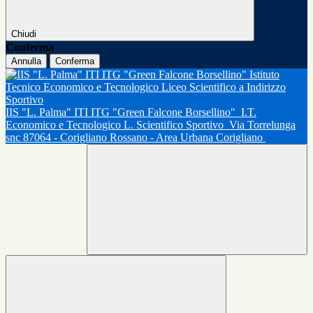
Chiudi
Conferma
Annulla
Conferma
IIS "L. Palma" ITI ITG "Green Falcone Borsellino"
I.T.
Economico e Tecnologico L. Scientifico Sportivo
Via Torrelunga
snc 87064 - Corigliano Rossano - Area Urbana Corigliano