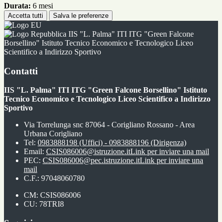
Durata:
6 mesi
Accetta tutti
Salva le preferenze
IIS "L. Palma" ITI ITG "Green Falcone
Borsellino" Istituto Tecnico Economico e Tecnologico Liceo
Scientifico a Indirizzo Sportivo
Contatti
IIS "L. Palma" ITI ITG "Green Falcone Borsellino" Istituto
Tecnico Economico e Tecnologico Liceo Scientifico a Indirizzo
Sportivo
Via Torrelunga snc 87064 - Corigliano Rossano - Area
Urbana Corigliano
Tel:
0983888198 (Uffici) - 0983888196 (Dirigenza)
Email:
CSIS086006@istruzione.it
Link per inviare una mail
PEC:
CSIS086006@pec.istruzione.it
Link per inviare una
mail
C.F.: 97048060780
CM: CSIS086006
CU: 78TRI8