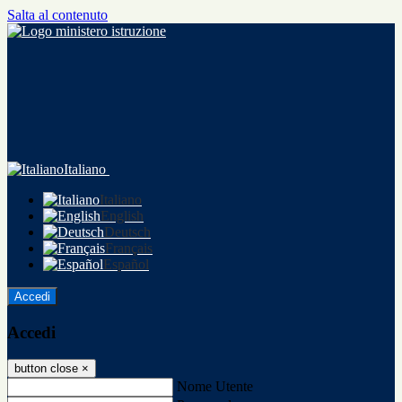
Salta al contenuto
Italiano
Italiano
English
Deutsch
Français
Español
Accedi
Accedi
button close
×
Nome Utente