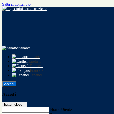
Salta al contenuto
Italiano
Italiano
English
Deutsch
Français
Español
Accedi
Accedi
button close
×
Nome Utente