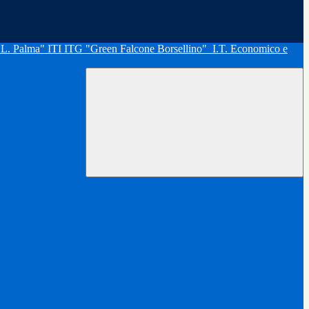
"L. Palma" ITI ITG "Green Falcone Borsellino"
I.T. Economico e