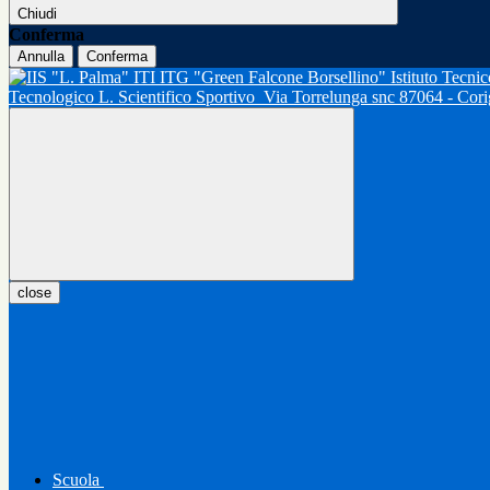
Chiudi
Conferma
Annulla
Conferma
Tecnologico L. Scientifico Sportivo
Via Torrelunga snc 87064 - Cor
close
Scuola