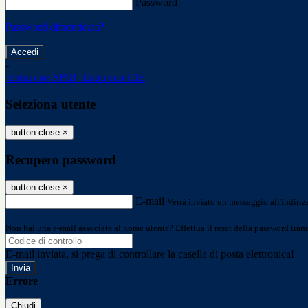
Password
Password dimenticata?
-
Entra con SPID
Entra con CIE
Seleziona utente
button close
×
Recupero password
button close
×
E-mail
Verrà inviato un messaggio all'indirizz
Non hai una e-mail associata al nome utente? Effettua il reset della password tram
E-mail inviata, si prega di controllare la casella di posta elettronica!
Errore
Chiudi