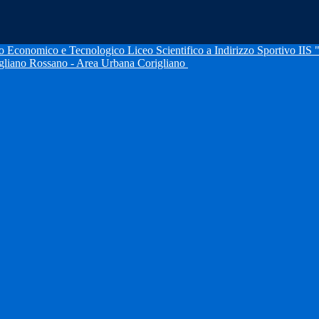
IIS 
igliano Rossano - Area Urbana Corigliano