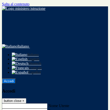
Salta al contenuto
Italiano
Italiano
English
Deutsch
Français
Español
Accedi
Accedi
button close
×
Nome Utente