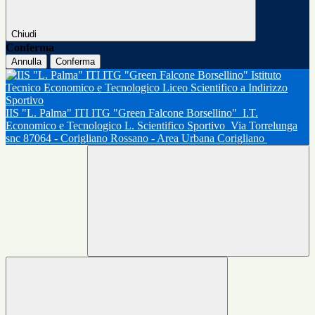
Chiudi
Conferma
Annulla
Conferma
IIS "L. Palma" ITI ITG "Green Falcone Borsellino"
I.T.
Economico e Tecnologico L. Scientifico Sportivo
Via Torrelunga
snc 87064 - Corigliano Rossano - Area Urbana Corigliano