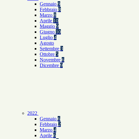
Gennaio
9
Febbraio
8
Marzo
8
Aprile
10
Maggio
9
Giugno
10
Luglio
4
Agosto
Settembre
3
Ottobre
5
Novembre
6
Dicembre
9
2022
Gennaio
6
Febbraio
2
Marzo
4
Aprile
6