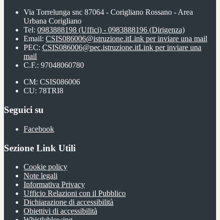
Via Torrelunga snc 87064 - Corigliano Rossano - Area
Urbana Corigliano
Tel:
0983888198 (Uffici) - 0983888196 (Dirigenza)
Email:
CSIS086006@istruzione.it
Link per inviare una mail
PEC:
CSIS086006@pec.istruzione.it
Link per inviare una
mail
C.F.: 97048060780
CM: CSIS086006
CU: 78TRI8
Seguici su
Facebook
Sezione Link Utili
Cookie policy
Note legali
Informativa Privacy
Ufficio Relazioni con il Pubblico
Dichiarazione di accessibilità
Obiettivi di accessibilità
Whistleblowing