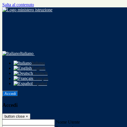
Salta al contenuto
Italiano
Italiano
English
Deutsch
Français
Español
Accedi
Accedi
button close
×
Nome Utente