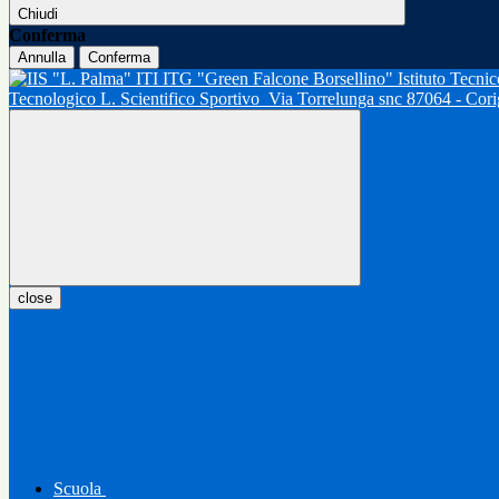
Chiudi
Conferma
Annulla
Conferma
Tecnologico L. Scientifico Sportivo
Via Torrelunga snc 87064 - Cor
close
Scuola