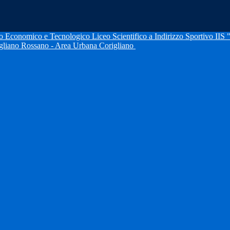
IIS 
igliano Rossano - Area Urbana Corigliano