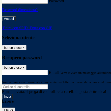
Password
Password dimenticata?
-
Entra con SPID
Entra con CIE
Seleziona utente
button close
×
Recupero password
button close
×
E-mail
Verrà inviato un messaggio all'indirizz
Non hai una e-mail associata al nome utente? Effettua il reset della password tram
E-mail inviata, si prega di controllare la casella di posta elettronica!
Errore
Chiudi