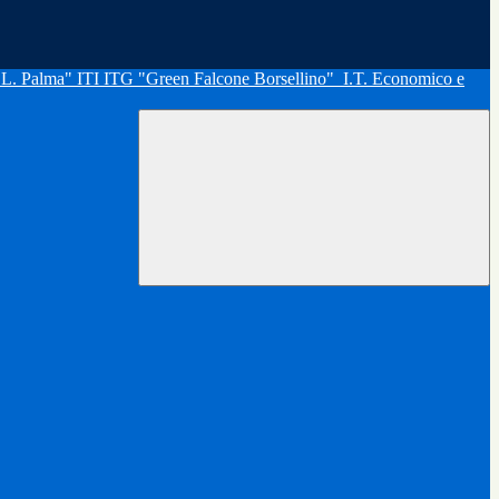
"L. Palma" ITI ITG "Green Falcone Borsellino"
I.T. Economico e