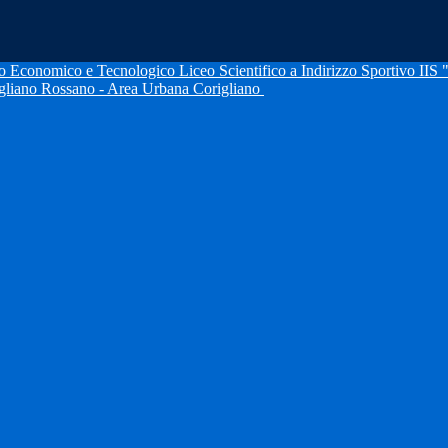
IIS 
igliano Rossano - Area Urbana Corigliano