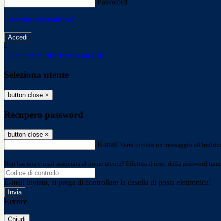
Password
Password dimenticata?
-
Entra con SPID
Entra con CIE
Seleziona utente
button close
×
Recupero password
button close
×
E-mail
Verrà inviato un messaggio all'indirizz
Non hai una e-mail associata al nome utente? Effettua il reset della password tram
E-mail inviata, si prega di controllare la casella di posta elettronica!
Errore
Chiudi