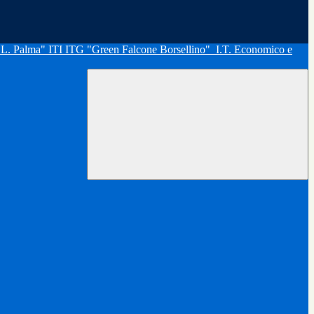
"L. Palma" ITI ITG "Green Falcone Borsellino"
I.T. Economico e