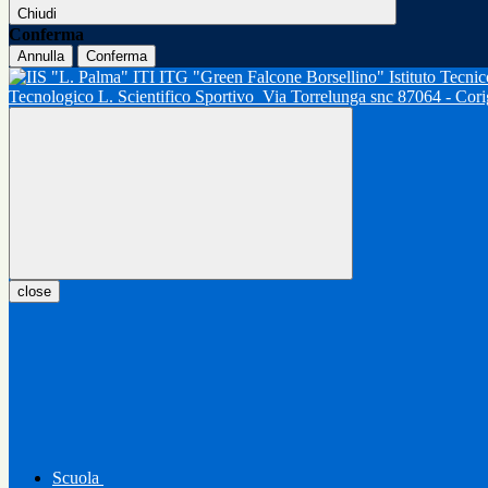
Chiudi
Conferma
Annulla
Conferma
Tecnologico L. Scientifico Sportivo
Via Torrelunga snc 87064 - Cor
close
Scuola