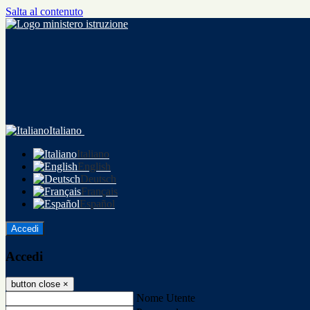
Salta al contenuto
Italiano
Italiano
English
Deutsch
Français
Español
Accedi
Accedi
button close
×
Nome Utente