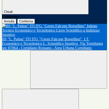
Chiudi
Conferma
Annulla
Conferma
IIS "L. Palma" ITI ITG "Green Falcone Borsellino"
I.T.
Economico e Tecnologico L. Scientifico Sportivo
Via Torrelunga
snc 87064 - Corigliano Rossano - Area Urbana Corigliano