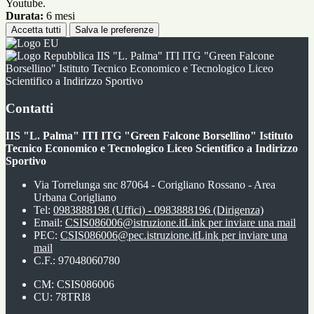
Youtube.
Durata:
6 mesi
Accetta tutti
Salva le preferenze
IIS "L. Palma" ITI ITG "Green Falcone
Borsellino" Istituto Tecnico Economico e Tecnologico Liceo
Scientifico a Indirizzo Sportivo
Contatti
IIS "L. Palma" ITI ITG "Green Falcone Borsellino" Istituto
Tecnico Economico e Tecnologico Liceo Scientifico a Indirizzo
Sportivo
Via Torrelunga snc 87064 - Corigliano Rossano - Area
Urbana Corigliano
Tel:
0983888198 (Uffici) - 0983888196 (Dirigenza)
Email:
CSIS086006@istruzione.it
Link per inviare una mail
PEC:
CSIS086006@pec.istruzione.it
Link per inviare una
mail
C.F.: 97048060780
CM: CSIS086006
CU: 78TRI8