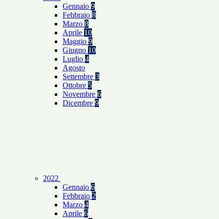
Gennaio
9
Febbraio
8
Marzo
8
Aprile
10
Maggio
9
Giugno
10
Luglio
4
Agosto
Settembre
3
Ottobre
5
Novembre
6
Dicembre
9
2022
Gennaio
6
Febbraio
2
Marzo
4
Aprile
6