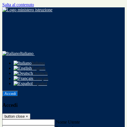
Salta al contenuto
Italiano
Italiano
English
Deutsch
Français
Español
Accedi
Accedi
button close
×
Nome Utente