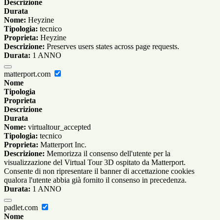
Descrizione
Durata
Nome:
Heyzine
Tipologia:
tecnico
Proprieta:
Heyzine
Descrizione:
Preserves users states across page requests.
Durata:
1 ANNO
matterport.com
Nome
Tipologia
Proprieta
Descrizione
Durata
Nome:
virtualtour_accepted
Tipologia:
tecnico
Proprieta:
Matterport Inc.
Descrizione:
Memorizza il consenso dell'utente per la
visualizzazione del Virtual Tour 3D ospitato da Matterport.
Consente di non ripresentare il banner di accettazione cookies
qualora l'utente abbia già fornito il consenso in precedenza.
Durata:
1 ANNO
padlet.com
Nome