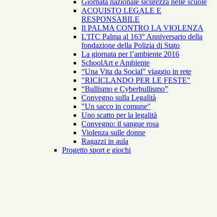
Giornata nazionale sicurezza nelle scuole
ACQUISTO LEGALE E
RESPONSABILE
Il PALMA CONTRO LA VIOLENZA
L'ITC Palma al 163° Anniversario della
fondazione della Polizia di Stato
La giornata per l’ambiente 2016
SchoolArt e Ambiente
“Una Vita da Social" viaggio in rete
"RICICLANDO PER LE FESTE"
“Bullismo e Cyberbullismo”
Convegno sulla Legalità
"Un sacco in comune"
Uno scatto per la legalità
Convegno: il sangue rosa
Violenza sulle donne
Ragazzi in aula
Progetto sport e giochi