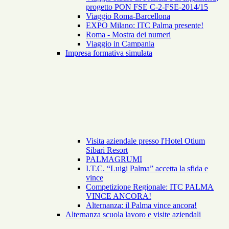
progetto PON FSE C-2-FSE-2014/15
Viaggio Roma-Barcellona
EXPO Milano: ITC Palma presente!
Roma - Mostra dei numeri
Viaggio in Campania
Impresa formativa simulata
Visita aziendale presso l'Hotel Otium
Sibari Resort
PALMAGRUMI
I.T.C. “Luigi Palma” accetta la sfida e
vince
Competizione Regionale: ITC PALMA
VINCE ANCORA!
Alternanza: il Palma vince ancora!
Alternanza scuola lavoro e visite aziendali