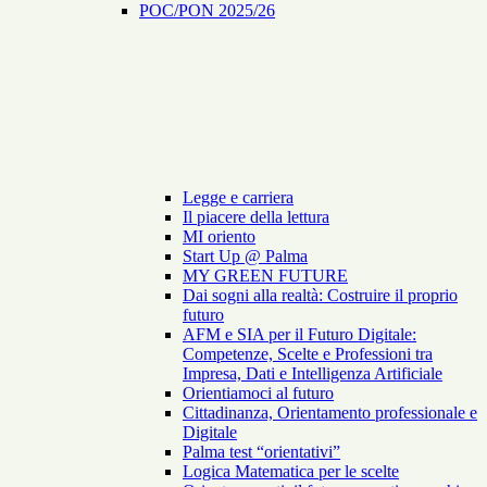
POC/PON 2025/26
Legge e carriera
Il piacere della lettura
MI oriento
Start Up @ Palma
MY GREEN FUTURE
Dai sogni alla realtà: Costruire il proprio
futuro
AFM e SIA per il Futuro Digitale:
Competenze, Scelte e Professioni tra
Impresa, Dati e Intelligenza Artificiale
Orientiamoci al futuro
Cittadinanza, Orientamento professionale e
Digitale
Palma test “orientativi”
Logica Matematica per le scelte