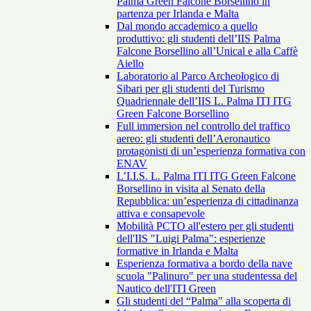
Palma Green Falcone Borsellino in
partenza per Irlanda e Malta
Dal mondo accademico a quello
produttivo: gli studenti dell’IIS Palma
Falcone Borsellino all’Unical e alla Caffè
Aiello
Laboratorio al Parco Archeologico di
Sibari per gli studenti del Turismo
Quadriennale dell’IIS L. Palma ITI ITG
Green Falcone Borsellino
Full immersion nel controllo del traffico
aereo: gli studenti dell’Aeronautico
protagonisti di un’esperienza formativa con
ENAV
L’I.I.S. L. Palma ITI ITG Green Falcone
Borsellino in visita al Senato della
Repubblica: un’esperienza di cittadinanza
attiva e consapevole
Mobilità PCTO all'estero per gli studenti
dell'IIS "Luigi Palma": esperienze
formative in Irlanda e Malta
Esperienza formativa a bordo della nave
scuola "Palinuro" per una studentessa del
Nautico dell'ITI Green
Gli studenti del “Palma" alla scoperta di