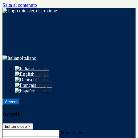
Salta al contenuto
Italiano
Italiano
English
Deutsch
Français
Español
Accedi
Accedi
button close
×
Nome Utente