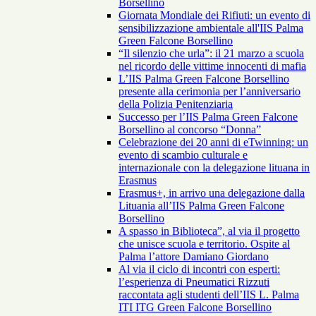
Borsellino
Giornata Mondiale dei Rifiuti: un evento di
sensibilizzazione ambientale all'IIS Palma
Green Falcone Borsellino
“Il silenzio che urla”: il 21 marzo a scuola
nel ricordo delle vittime innocenti di mafia
L’IIS Palma Green Falcone Borsellino
presente alla cerimonia per l’anniversario
della Polizia Penitenziaria
Successo per l’IIS Palma Green Falcone
Borsellino al concorso “Donna”
Celebrazione dei 20 anni di eTwinning: un
evento di scambio culturale e
internazionale con la delegazione lituana in
Erasmus
Erasmus+, in arrivo una delegazione dalla
Lituania all’IIS Palma Green Falcone
Borsellino
A spasso in Biblioteca”, al via il progetto
che unisce scuola e territorio. Ospite al
Palma l’attore Damiano Giordano
Al via il ciclo di incontri con esperti:
l’esperienza di Pneumatici Rizzuti
raccontata agli studenti dell’IIS L. Palma
ITI ITG Green Falcone Borsellino