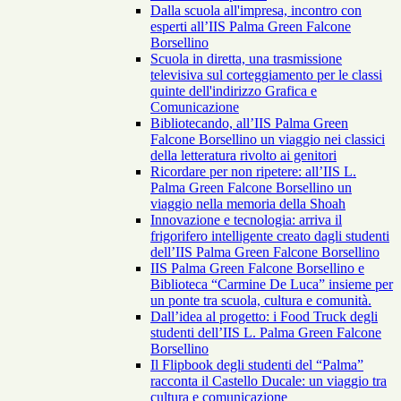
Dalla scuola all'impresa, incontro con
esperti all’IIS Palma Green Falcone
Borsellino
Scuola in diretta, una trasmissione
televisiva sul corteggiamento per le classi
quinte dell'indirizzo Grafica e
Comunicazione
Bibliotecando, all’IIS Palma Green
Falcone Borsellino un viaggio nei classici
della letteratura rivolto ai genitori
Ricordare per non ripetere: all’IIS L.
Palma Green Falcone Borsellino un
viaggio nella memoria della Shoah
Innovazione e tecnologia: arriva il
frigorifero intelligente creato dagli studenti
dell’IIS Palma Green Falcone Borsellino
IIS Palma Green Falcone Borsellino e
Biblioteca “Carmine De Luca” insieme per
un ponte tra scuola, cultura e comunità.
Dall’idea al progetto: i Food Truck degli
studenti dell’IIS L. Palma Green Falcone
Borsellino
Il Flipbook degli studenti del “Palma”
racconta il Castello Ducale: un viaggio tra
cultura e comunicazione