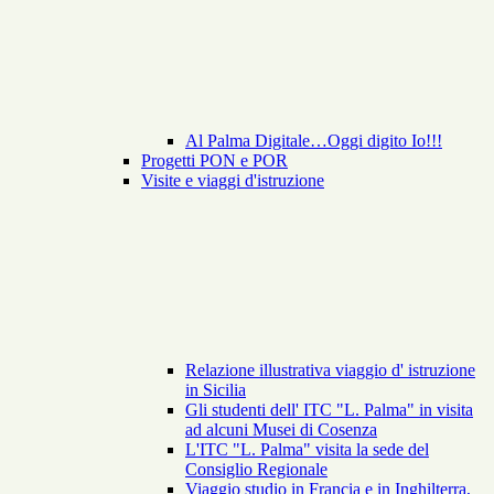
Al Palma Digitale…Oggi digito Io!!!
Progetti PON e POR
Visite e viaggi d'istruzione
Relazione illustrativa viaggio d' istruzione
in Sicilia
Gli studenti dell' ITC "L. Palma" in visita
ad alcuni Musei di Cosenza
L'ITC "L. Palma" visita la sede del
Consiglio Regionale
Viaggio studio in Francia e in Inghilterra,