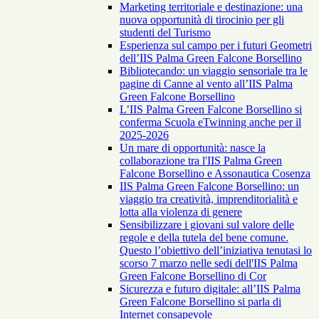
Marketing territoriale e destinazione: una
nuova opportunità di tirocinio per gli
studenti del Turismo
Esperienza sul campo per i futuri Geometri
dell’IIS Palma Green Falcone Borsellino
Bibliotecando: un viaggio sensoriale tra le
pagine di Canne al vento all’IIS Palma
Green Falcone Borsellino
L’IIS Palma Green Falcone Borsellino si
conferma Scuola eTwinning anche per il
2025-2026
Un mare di opportunità: nasce la
collaborazione tra l'IIS Palma Green
Falcone Borsellino e Assonautica Cosenza
IIS Palma Green Falcone Borsellino: un
viaggio tra creatività, imprenditorialità e
lotta alla violenza di genere
Sensibilizzare i giovani sul valore delle
regole e della tutela del bene comune.
Questo l’obiettivo dell’iniziativa tenutasi lo
scorso 7 marzo nelle sedi dell'IIS Palma
Green Falcone Borsellino di Cor
Sicurezza e futuro digitale: all’IIS Palma
Green Falcone Borsellino si parla di
Internet consapevole