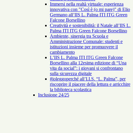
Immersi nella realtà virtuale: esperienza
innovativa con "Così è (o mi pare)" di Elio
Germano all’IIS L. Palma ITI ITG Green
Falcone Borsellino
Creatività e sostenibilità: il Natale all’IIS L.
Palma ITI ITG Green Falcone Borsellino
Ambiente, sinergia tra Scuola e
Amministrazione Comunale: studenti e
istituzioni insieme per promuovere il
cambiamento
L’IIS L. Palma ITI ITG Green Falcone
Borsellino alla 12esima edizione di “Una
vita da social”: i giovani si confrontano
sulla sicurezza digitale
#ioleggoperché all’I.I.S. “L. Palma”, per
riscoprire il piacere della lettura e arricchire
la biblioteca scolastica
Inclusione 24/25