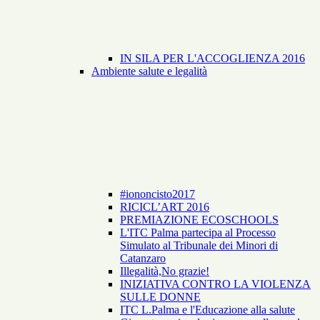
IN SILA PER L'ACCOGLIENZA 2016
Ambiente salute e legalità
#iononcisto2017
RICICL’ART 2016
PREMIAZIONE ECOSCHOOLS
L'ITC Palma partecipa al Processo
Simulato al Tribunale dei Minori di
Catanzaro
Illegalità,No grazie!
INIZIATIVA CONTRO LA VIOLENZA
SULLE DONNE
ITC L.Palma e l'Educazione alla salute