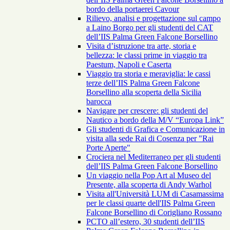
bordo della portaerei Cavour
Rilievo, analisi e progettazione sul campo
a Laino Borgo per gli studenti del CAT
dell’IIS Palma Green Falcone Borsellino
Visita d’istruzione tra arte, storia e
bellezza: le classi prime in viaggio tra
Paestum, Napoli e Caserta
Viaggio tra storia e meraviglia: le cassi
terze dell’IIS Palma Green Falcone
Borsellino alla scoperta della Sicilia
barocca
Navigare per crescere: gli studenti del
Nautico a bordo della M/V “Europa Link”
Gli studenti di Grafica e Comunicazione in
visita alla sede Rai di Cosenza per "Rai
Porte Aperte"
Crociera nel Mediterraneo per gli studenti
dell’IIS Palma Green Falcone Borsellino
Un viaggio nella Pop Art al Museo del
Presente, alla scoperta di Andy Warhol
Visita all'Università LUM di Casamassima
per le classi quarte dell'IIS Palma Green
Falcone Borsellino di Corigliano Rossano
PCTO all’estero, 30 studenti dell’IIS