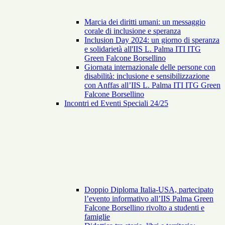
Marcia dei diritti umani: un messaggio
corale di inclusione e speranza
Inclusion Day 2024: un giorno di speranza
e solidarietà all'IIS L. Palma ITI ITG
Green Falcone Borsellino
Giornata internazionale delle persone con
disabilità: inclusione e sensibilizzazione
con Anffas all’IIS L. Palma ITI ITG Green
Falcone Borsellino
Incontri ed Eventi Speciali 24/25
Doppio Diploma Italia-USA, partecipato
l’evento informativo all’IIS Palma Green
Falcone Borsellino rivolto a studenti e
famiglie