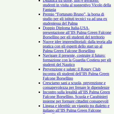
Didattica tra storie, libri e territorio:
studenti in visita al suggestivo Vicolo della
Fantasia
Premio “Fortunato Bruno”, la borsa di
studio per gli istituti tecnici va ad una ex
studentessa del Palma
Doppio Diploma Italia-USA,
presentazione all’IIS Palma Green Falcone
Borsellino per gli studenti del territorio
Nuove idee imprenditoriali: dalla teoria alla
pratica con gli esperti dello start up al
Palma Green Falcone Borsellino
Navigare il presente, costruire il futuro:
formazione con la Guardia Costiera per gli
studenti del Nautico
Prevenzione e salute: il Rotary Club
incontra gli studenti dell’IIS Palma Green
Falcone Borsellino
Cresciamo sani a scuola, prevenzione e
consapevolezza per frenare le dipendenze
Incontro sulla legalità all’IIS Palma Green
Falcone Borsellino. Scuola e Carabinieri
insieme per formare cittadini consapevoli
Lingua e identità: un viaggio tra dialetto e
italiano all’IIS Palma Green Falcone