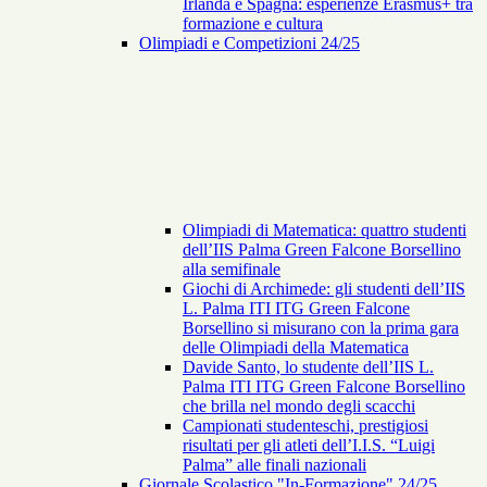
Irlanda e Spagna: esperienze Erasmus+ tra
formazione e cultura
Olimpiadi e Competizioni 24/25
Olimpiadi di Matematica: quattro studenti
dell’IIS Palma Green Falcone Borsellino
alla semifinale
Giochi di Archimede: gli studenti dell’IIS
L. Palma ITI ITG Green Falcone
Borsellino si misurano con la prima gara
delle Olimpiadi della Matematica
Davide Santo, lo studente dell’IIS L.
Palma ITI ITG Green Falcone Borsellino
che brilla nel mondo degli scacchi
Campionati studenteschi, prestigiosi
risultati per gli atleti dell’I.I.S. “Luigi
Palma” alle finali nazionali
Giornale Scolastico "In-Formazione" 24/25