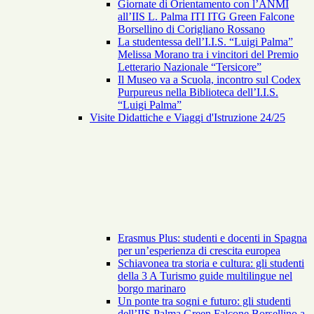
Giornate di Orientamento con l’ANMI
all’IIS L. Palma ITI ITG Green Falcone
Borsellino di Corigliano Rossano
La studentessa dell’I.I.S. “Luigi Palma”
Melissa Morano tra i vincitori del Premio
Letterario Nazionale “Tersicore”
Il Museo va a Scuola, incontro sul Codex
Purpureus nella Biblioteca dell’I.I.S.
“Luigi Palma”
Visite Didattiche e Viaggi d'Istruzione 24/25
Erasmus Plus: studenti e docenti in Spagna
per un’esperienza di crescita europea
Schiavonea tra storia e cultura: gli studenti
della 3 A Turismo guide multilingue nel
borgo marinaro
Un ponte tra sogni e futuro: gli studenti
dell’IIS Palma Green Falcone Borsellino a