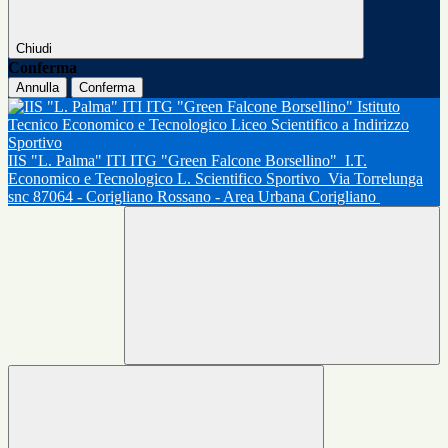
Chiudi
Conferma
Annulla
Conferma
IIS "L. Palma" ITI ITG "Green Falcone Borsellino"
I.T.
Economico e Tecnologico L. Scientifico Sportivo
Via Torrelunga
snc 87064 - Corigliano Rossano - Area Urbana Corigliano