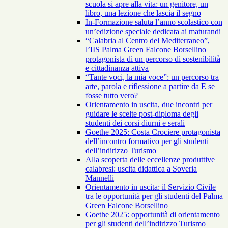
scuola si apre alla vita: un genitore, un
libro, una lezione che lascia il segno
In-Formazione saluta l’anno scolastico con
un’edizione speciale dedicata ai maturandi
“Calabria al Centro del Mediterraneo”,
l’IIS Palma Green Falcone Borsellino
protagonista di un percorso di sostenibilità
e cittadinanza attiva
“Tante voci, la mia voce”: un percorso tra
arte, parola e riflessione a partire da E se
fosse tutto vero?
Orientamento in uscita, due incontri per
guidare le scelte post-diploma degli
studenti dei corsi diurni e serali
Goethe 2025: Costa Crociere protagonista
dell’incontro formativo per gli studenti
dell’indirizzo Turismo
Alla scoperta delle eccellenze produttive
calabresi: uscita didattica a Soveria
Mannelli
Orientamento in uscita: il Servizio Civile
tra le opportunità per gli studenti del Palma
Green Falcone Borsellino
Goethe 2025: opportunità di orientamento
per gli studenti dell’indirizzo Turismo