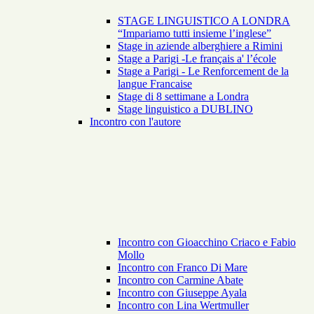
STAGE LINGUISTICO A LONDRA
“Impariamo tutti insieme l’inglese”
Stage in aziende alberghiere a Rimini
Stage a Parigi -Le français a' l’école
Stage a Parigi - Le Renforcement de la
langue Francaise
Stage di 8 settimane a Londra
Stage linguistico a DUBLINO
Incontro con l'autore
Incontro con Gioacchino Criaco e Fabio
Mollo
Incontro con Franco Di Mare
Incontro con Carmine Abate
Incontro con Giuseppe Ayala
Incontro con Lina Wertmuller