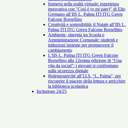
Immersi nella realtà virtuale: esperienza
innovativa con "Così è (o mi pare)" di Elio
Germano all’IIS L. Palma ITI ITG Green
Falcone Borsellino
Creatività e sostenibilità: il Natale all’IIS L.
Palma ITI ITG Green Falcone Borsellino
Ambiente, sinergia tra Scuola e
Amministrazione Comunale: studenti e
istituzioni insieme per promuovere il
cambiamento
L’IIS L. Palma ITI ITG Green Falcone
Borsellino alla 12esima edizione di “Una
vita da social”: i giovani si confrontano
sulla sicurezza digitale
#ioleggoperché all’I.I.S. “L. Palma”, per
riscoprire il piacere della lettura e arricchire
la biblioteca scolastica
Inclusione 24/25