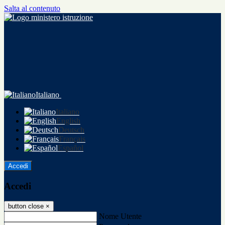
Salta al contenuto
Italiano
Italiano
English
Deutsch
Français
Español
Accedi
Accedi
button close
×
Nome Utente