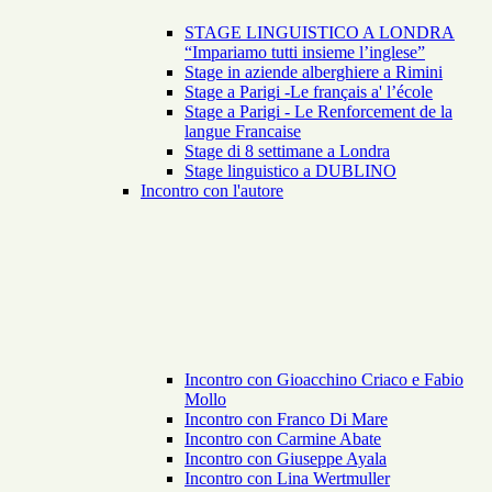
STAGE LINGUISTICO A LONDRA
“Impariamo tutti insieme l’inglese”
Stage in aziende alberghiere a Rimini
Stage a Parigi -Le français a' l’école
Stage a Parigi - Le Renforcement de la
langue Francaise
Stage di 8 settimane a Londra
Stage linguistico a DUBLINO
Incontro con l'autore
Incontro con Gioacchino Criaco e Fabio
Mollo
Incontro con Franco Di Mare
Incontro con Carmine Abate
Incontro con Giuseppe Ayala
Incontro con Lina Wertmuller