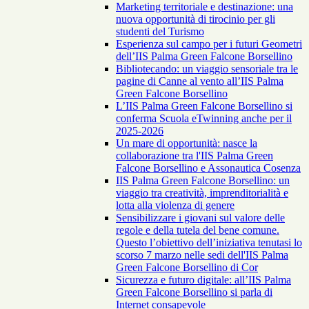
Marketing territoriale e destinazione: una
nuova opportunità di tirocinio per gli
studenti del Turismo
Esperienza sul campo per i futuri Geometri
dell’IIS Palma Green Falcone Borsellino
Bibliotecando: un viaggio sensoriale tra le
pagine di Canne al vento all’IIS Palma
Green Falcone Borsellino
L’IIS Palma Green Falcone Borsellino si
conferma Scuola eTwinning anche per il
2025-2026
Un mare di opportunità: nasce la
collaborazione tra l'IIS Palma Green
Falcone Borsellino e Assonautica Cosenza
IIS Palma Green Falcone Borsellino: un
viaggio tra creatività, imprenditorialità e
lotta alla violenza di genere
Sensibilizzare i giovani sul valore delle
regole e della tutela del bene comune.
Questo l’obiettivo dell’iniziativa tenutasi lo
scorso 7 marzo nelle sedi dell'IIS Palma
Green Falcone Borsellino di Cor
Sicurezza e futuro digitale: all’IIS Palma
Green Falcone Borsellino si parla di
Internet consapevole