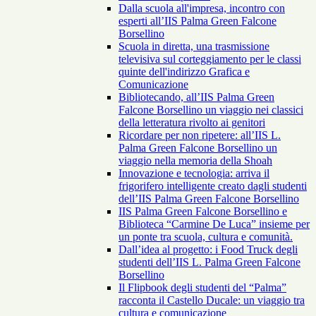
Dalla scuola all'impresa, incontro con
esperti all’IIS Palma Green Falcone
Borsellino
Scuola in diretta, una trasmissione
televisiva sul corteggiamento per le classi
quinte dell'indirizzo Grafica e
Comunicazione
Bibliotecando, all’IIS Palma Green
Falcone Borsellino un viaggio nei classici
della letteratura rivolto ai genitori
Ricordare per non ripetere: all’IIS L.
Palma Green Falcone Borsellino un
viaggio nella memoria della Shoah
Innovazione e tecnologia: arriva il
frigorifero intelligente creato dagli studenti
dell’IIS Palma Green Falcone Borsellino
IIS Palma Green Falcone Borsellino e
Biblioteca “Carmine De Luca” insieme per
un ponte tra scuola, cultura e comunità.
Dall’idea al progetto: i Food Truck degli
studenti dell’IIS L. Palma Green Falcone
Borsellino
Il Flipbook degli studenti del “Palma”
racconta il Castello Ducale: un viaggio tra
cultura e comunicazione