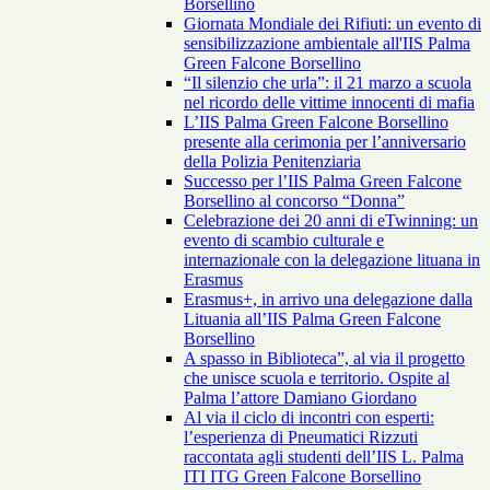
Borsellino
Giornata Mondiale dei Rifiuti: un evento di
sensibilizzazione ambientale all'IIS Palma
Green Falcone Borsellino
“Il silenzio che urla”: il 21 marzo a scuola
nel ricordo delle vittime innocenti di mafia
L’IIS Palma Green Falcone Borsellino
presente alla cerimonia per l’anniversario
della Polizia Penitenziaria
Successo per l’IIS Palma Green Falcone
Borsellino al concorso “Donna”
Celebrazione dei 20 anni di eTwinning: un
evento di scambio culturale e
internazionale con la delegazione lituana in
Erasmus
Erasmus+, in arrivo una delegazione dalla
Lituania all’IIS Palma Green Falcone
Borsellino
A spasso in Biblioteca”, al via il progetto
che unisce scuola e territorio. Ospite al
Palma l’attore Damiano Giordano
Al via il ciclo di incontri con esperti:
l’esperienza di Pneumatici Rizzuti
raccontata agli studenti dell’IIS L. Palma
ITI ITG Green Falcone Borsellino