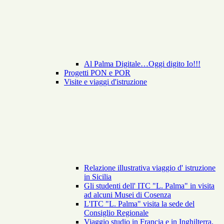
Al Palma Digitale…Oggi digito Io!!!
Progetti PON e POR
Visite e viaggi d'istruzione
Relazione illustrativa viaggio d' istruzione
in Sicilia
Gli studenti dell' ITC "L. Palma" in visita
ad alcuni Musei di Cosenza
L'ITC "L. Palma" visita la sede del
Consiglio Regionale
Viaggio studio in Francia e in Inghilterra,