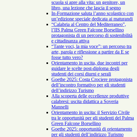
scuola si apre alla vita: un genitore, un
libro, una lezione che lascia il segno
In-Formazione saluta l’anno scolastico con
un’edizione speciale dedicata ai maturandi
“Calabria al Centro del Mediterraneo”,
l’IIS Palma Green Falcone Borsellino
protagonista di un percorso di sostenibilità
e cittadinanza attiva
“Tante voci, la mia voce”: un percorso tra
arte, parola e riflessione a partire da E se
fosse tutto vero?
Orientamento in uscita, due incontri per
guidare le scelte post-diploma degli
studenti dei corsi diurni e serali
Goethe 2025: Costa Crociere protagonista
dell’incontro formativo per gli studenti
dell’indirizzo Turismo
Alla scoperta delle eccellenze produttive
calabresi: uscita didattica a Soveria
Mannelli
Orientamento in uscita: il Servizio Civile
tra le opportunità per gli studenti del Palma
Green Falcone Borsellino
Goethe 2025: opportunità di orientamento
per gli studenti dell’indirizzo Turismo