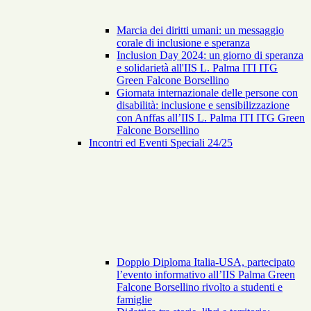
Marcia dei diritti umani: un messaggio
corale di inclusione e speranza
Inclusion Day 2024: un giorno di speranza
e solidarietà all'IIS L. Palma ITI ITG
Green Falcone Borsellino
Giornata internazionale delle persone con
disabilità: inclusione e sensibilizzazione
con Anffas all’IIS L. Palma ITI ITG Green
Falcone Borsellino
Incontri ed Eventi Speciali 24/25
Doppio Diploma Italia-USA, partecipato
l’evento informativo all’IIS Palma Green
Falcone Borsellino rivolto a studenti e
famiglie