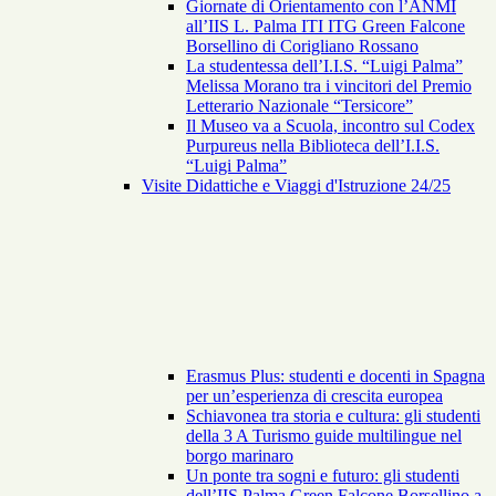
Giornate di Orientamento con l’ANMI
all’IIS L. Palma ITI ITG Green Falcone
Borsellino di Corigliano Rossano
La studentessa dell’I.I.S. “Luigi Palma”
Melissa Morano tra i vincitori del Premio
Letterario Nazionale “Tersicore”
Il Museo va a Scuola, incontro sul Codex
Purpureus nella Biblioteca dell’I.I.S.
“Luigi Palma”
Visite Didattiche e Viaggi d'Istruzione 24/25
Erasmus Plus: studenti e docenti in Spagna
per un’esperienza di crescita europea
Schiavonea tra storia e cultura: gli studenti
della 3 A Turismo guide multilingue nel
borgo marinaro
Un ponte tra sogni e futuro: gli studenti
dell’IIS Palma Green Falcone Borsellino a