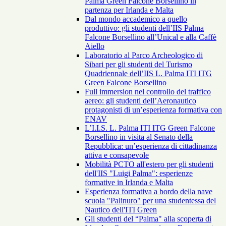
Palma Green Falcone Borsellino in
partenza per Irlanda e Malta
Dal mondo accademico a quello
produttivo: gli studenti dell’IIS Palma
Falcone Borsellino all’Unical e alla Caffè
Aiello
Laboratorio al Parco Archeologico di
Sibari per gli studenti del Turismo
Quadriennale dell’IIS L. Palma ITI ITG
Green Falcone Borsellino
Full immersion nel controllo del traffico
aereo: gli studenti dell’Aeronautico
protagonisti di un’esperienza formativa con
ENAV
L’I.I.S. L. Palma ITI ITG Green Falcone
Borsellino in visita al Senato della
Repubblica: un’esperienza di cittadinanza
attiva e consapevole
Mobilità PCTO all'estero per gli studenti
dell'IIS "Luigi Palma": esperienze
formative in Irlanda e Malta
Esperienza formativa a bordo della nave
scuola "Palinuro" per una studentessa del
Nautico dell'ITI Green
Gli studenti del “Palma" alla scoperta di