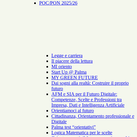
POC/PON 2025/26
Legge e carriera
Il piacere della lettura
MI oriento
Start Up @ Palma
MY GREEN FUTURE
Dai sogni alla realtà: Costruire il proprio
futuro
AFM e SIA per il Futuro Digitale:
Competenze, Scelte e Professioni tra
Impresa, Dati e Intelligenza Artificiale
Orientiamoci al futuro
Cittadinanza, Orientamento professionale e
Digitale
Palma test “orientativi”
Logica Matematica per le scelte