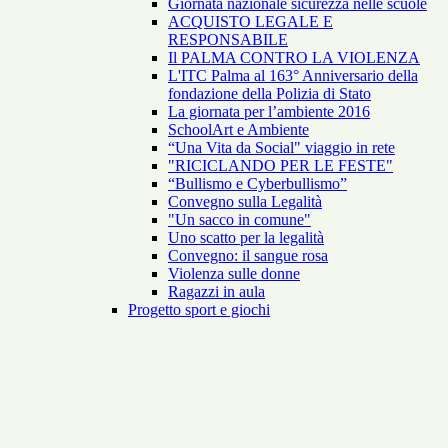
Giornata nazionale sicurezza nelle scuole
ACQUISTO LEGALE E
RESPONSABILE
Il PALMA CONTRO LA VIOLENZA
L'ITC Palma al 163° Anniversario della
fondazione della Polizia di Stato
La giornata per l’ambiente 2016
SchoolArt e Ambiente
“Una Vita da Social" viaggio in rete
"RICICLANDO PER LE FESTE"
“Bullismo e Cyberbullismo”
Convegno sulla Legalità
"Un sacco in comune"
Uno scatto per la legalità
Convegno: il sangue rosa
Violenza sulle donne
Ragazzi in aula
Progetto sport e giochi