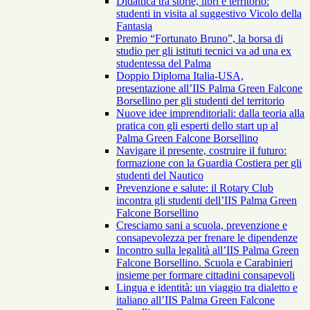
Didattica tra storie, libri e territorio:
studenti in visita al suggestivo Vicolo della
Fantasia
Premio “Fortunato Bruno”, la borsa di
studio per gli istituti tecnici va ad una ex
studentessa del Palma
Doppio Diploma Italia-USA,
presentazione all’IIS Palma Green Falcone
Borsellino per gli studenti del territorio
Nuove idee imprenditoriali: dalla teoria alla
pratica con gli esperti dello start up al
Palma Green Falcone Borsellino
Navigare il presente, costruire il futuro:
formazione con la Guardia Costiera per gli
studenti del Nautico
Prevenzione e salute: il Rotary Club
incontra gli studenti dell’IIS Palma Green
Falcone Borsellino
Cresciamo sani a scuola, prevenzione e
consapevolezza per frenare le dipendenze
Incontro sulla legalità all’IIS Palma Green
Falcone Borsellino. Scuola e Carabinieri
insieme per formare cittadini consapevoli
Lingua e identità: un viaggio tra dialetto e
italiano all’IIS Palma Green Falcone