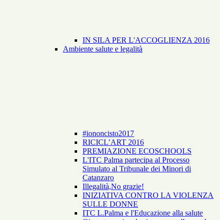
IN SILA PER L'ACCOGLIENZA 2016
Ambiente salute e legalità
#iononcisto2017
RICICL’ART 2016
PREMIAZIONE ECOSCHOOLS
L'ITC Palma partecipa al Processo
Simulato al Tribunale dei Minori di
Catanzaro
Illegalità,No grazie!
INIZIATIVA CONTRO LA VIOLENZA
SULLE DONNE
ITC L.Palma e l'Educazione alla salute