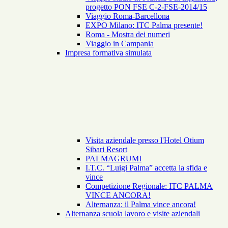
progetto PON FSE C-2-FSE-2014/15
Viaggio Roma-Barcellona
EXPO Milano: ITC Palma presente!
Roma - Mostra dei numeri
Viaggio in Campania
Impresa formativa simulata
Visita aziendale presso l'Hotel Otium
Sibari Resort
PALMAGRUMI
I.T.C. “Luigi Palma” accetta la sfida e
vince
Competizione Regionale: ITC PALMA
VINCE ANCORA!
Alternanza: il Palma vince ancora!
Alternanza scuola lavoro e visite aziendali