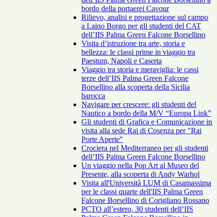
bordo della portaerei Cavour
Rilievo, analisi e progettazione sul campo
a Laino Borgo per gli studenti del CAT
dell’IIS Palma Green Falcone Borsellino
Visita d’istruzione tra arte, storia e
bellezza: le classi prime in viaggio tra
Paestum, Napoli e Caserta
Viaggio tra storia e meraviglia: le cassi
terze dell’IIS Palma Green Falcone
Borsellino alla scoperta della Sicilia
barocca
Navigare per crescere: gli studenti del
Nautico a bordo della M/V “Europa Link”
Gli studenti di Grafica e Comunicazione in
visita alla sede Rai di Cosenza per "Rai
Porte Aperte"
Crociera nel Mediterraneo per gli studenti
dell’IIS Palma Green Falcone Borsellino
Un viaggio nella Pop Art al Museo del
Presente, alla scoperta di Andy Warhol
Visita all'Università LUM di Casamassima
per le classi quarte dell'IIS Palma Green
Falcone Borsellino di Corigliano Rossano
PCTO all’estero, 30 studenti dell’IIS