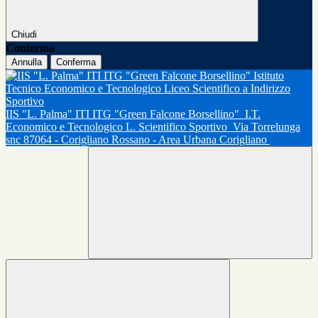
Chiudi
Conferma
Annulla
Conferma
IIS "L. Palma" ITI ITG "Green Falcone Borsellino"
I.T.
Economico e Tecnologico L. Scientifico Sportivo
Via Torrelunga
snc 87064 - Corigliano Rossano - Area Urbana Corigliano