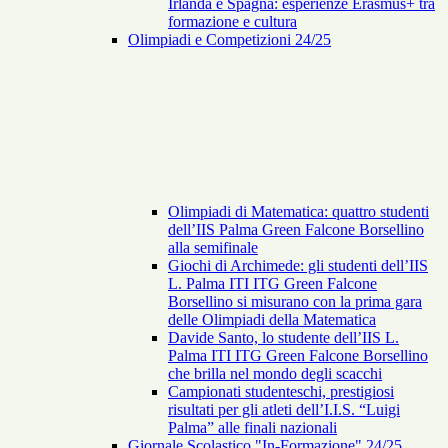
Irlanda e Spagna: esperienze Erasmus+ tra
formazione e cultura
Olimpiadi e Competizioni 24/25
Olimpiadi di Matematica: quattro studenti
dell’IIS Palma Green Falcone Borsellino
alla semifinale
Giochi di Archimede: gli studenti dell’IIS
L. Palma ITI ITG Green Falcone
Borsellino si misurano con la prima gara
delle Olimpiadi della Matematica
Davide Santo, lo studente dell’IIS L.
Palma ITI ITG Green Falcone Borsellino
che brilla nel mondo degli scacchi
Campionati studenteschi, prestigiosi
risultati per gli atleti dell’I.I.S. “Luigi
Palma” alle finali nazionali
Giornale Scolastico "In-Formazione" 24/25