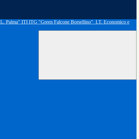
"L. Palma" ITI ITG "Green Falcone Borsellino"
I.T. Economico e