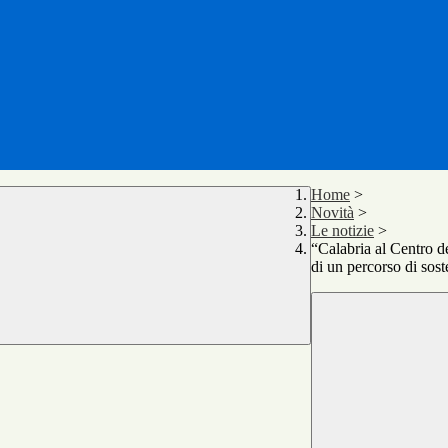
Home
>
Novità
>
Le notizie
>
“Calabria al Centro d
di un percorso di soste