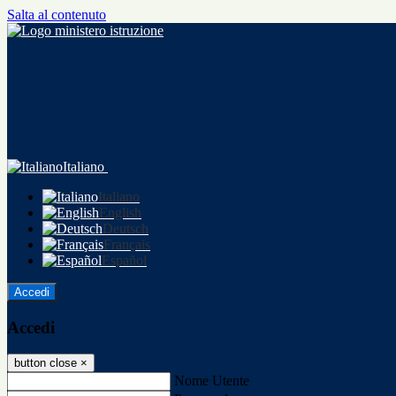
Salta al contenuto
Italiano
Italiano
English
Deutsch
Français
Español
Accedi
Accedi
button close
×
Nome Utente