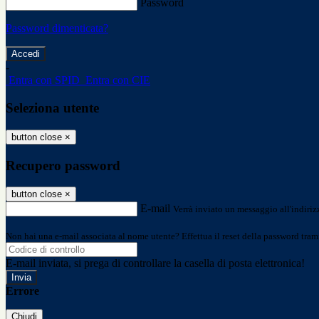
Password
Password dimenticata?
-
Entra con SPID
Entra con CIE
Seleziona utente
button close
×
Recupero password
button close
×
E-mail
Verrà inviato un messaggio all'indirizz
Non hai una e-mail associata al nome utente? Effettua il reset della password tram
E-mail inviata, si prega di controllare la casella di posta elettronica!
Errore
Chiudi