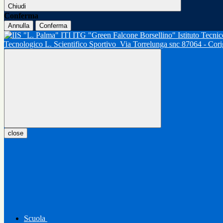
Chiudi
Conferma
Annulla
Conferma
Tecnologico L. Scientifico Sportivo
Via Torrelunga snc 87064 - Cor
close
Scuola