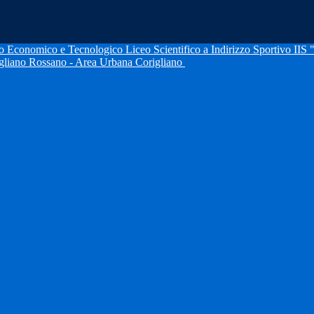
IIS 
igliano Rossano - Area Urbana Corigliano