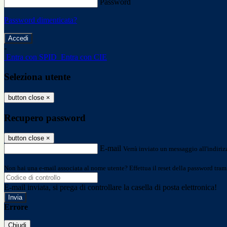
Password
Password dimenticata?
-
Entra con SPID
Entra con CIE
Seleziona utente
button close
×
Recupero password
button close
×
E-mail
Verrà inviato un messaggio all'indirizz
Non hai una e-mail associata al nome utente? Effettua il reset della password tram
E-mail inviata, si prega di controllare la casella di posta elettronica!
Errore
Chiudi