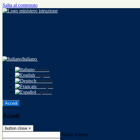
Salta al contenuto
Italiano
Italiano
English
Deutsch
Français
Español
Accedi
Accedi
button close
×
Nome Utente