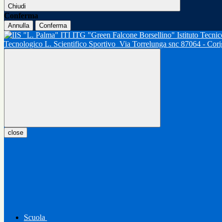
Chiudi
Conferma
Annulla
Conferma
Tecnologico L. Scientifico Sportivo
Via Torrelunga snc 87064 - Cor
close
Scuola