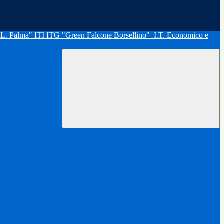
"L. Palma" ITI ITG "Green Falcone Borsellino"
I.T. Economico e