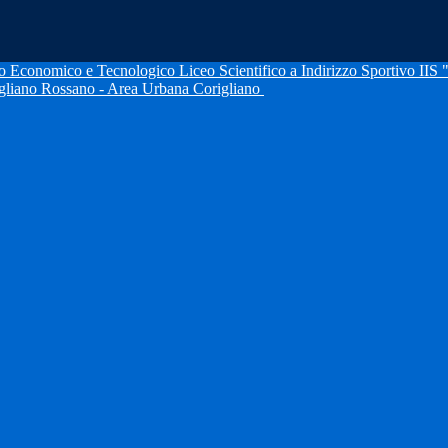
IIS 
igliano Rossano - Area Urbana Corigliano