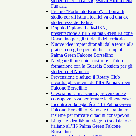
studenti in visita al suggestivo Vicolo della
Fantasia
Premio “Fortunato Bruno”, la borsa di
studio per gli istituti tecnici va ad una ex
studentessa del Palma
Doppio Diploma Italia-USA,
presentazione all’IIS Palma Green Falcone
Borsellino per gli studenti del territorio
Nuove idee imprenditoriali: dalla teoria alla
pratica con gli esperti dello start up al
Palma Green Falcone Borsellino
Navigare il presente, costruire il futuro:
formazione con la Guardia Costiera per gli
studenti del Nautico
Prevenzione e salute: il Rotary Club
incontra gli studenti dell’IIS Palma Green
Falcone Borsellino
Cresciamo sani a scuola, prevenzione e
consapevolezza per frenare le dipendenze
Incontro sulla legalità all’IIS Palma Green
Falcone Borsellino. Scuola e Carabinieri
insieme per formare cittadini consapevoli
Lingua e identità: un viaggio tra dialetto e
italiano all’IIS Palma Green Falcone
Borsellino