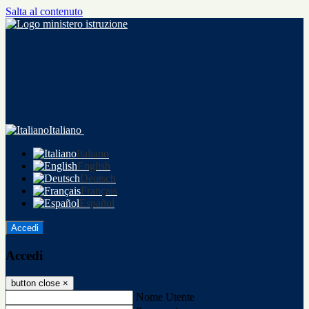
Salta al contenuto
Italiano
Italiano
English
Deutsch
Français
Español
Accedi
Accedi
button close
×
Nome Utente