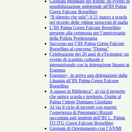
Giornata Mondiale dei Rifiuti: un evento di
sensibilizzazione ambientale all'IIS Palma
Green Falcone Borsellino
“Il silenzio che urla”: il 21 marzo a scuola
nel ricordo delle vittime innocenti di mafia
L’IIS Palma Green Falcone Borsellino
presente alla cerimonia per l’anniversario
della Polizia Penitenziaria
Successo per l’IIS Palma Green Falcone
Borsellino al concorso “Donna”
Celebrazione dei 20 anni di eTwinning: un
evento di scambio culturale e
internazionale con la delegazione lituana in
Erasmus
Erasmus+, in arrivo una delegazione dalla
Lituania all’IIS Palma Green Falcone
Borsellino
A spasso in Biblioteca”, al via il progetto
che unisce scuola e territorio. Ospite al
Palma l’attore Damiano Giordano
Al via il ciclo di incontri con esperti:
l’esperienza di Pneumatici Rizzuti
raccontata agli studenti dell’IIS L. Palma
ITI ITG Green Falcone Borsellino
Giornate di Orientamento con l’ANMI