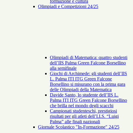
formazione e cultura
Olimpiadi e Competizioni 24/25
Olimpiadi di Matematica: quattro studenti
dell’IIS Palma Green Falcone Borsellino
alla semifinale
Giochi di Archimede: gli studenti dell’IIS
L. Palma ITI ITG Green Falcone
Borsellino si misurano con la prima gara
delle Olimpiadi della Matematica
Davide Santo, lo studente dell’IIS L.
Palma ITI ITG Green Falcone Borsellino
che brilla nel mondo degli scacchi
Campionati studenteschi, prestigiosi
risultati per gli atleti dell’I.I.S. “Luigi
Palma” alle finali nazionali
Giornale Scolastico "In-Formazione" 24/25