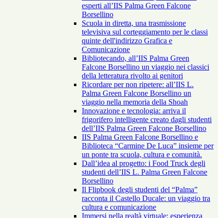
esperti all’IIS Palma Green Falcone
Borsellino
Scuola in diretta, una trasmissione
televisiva sul corteggiamento per le classi
quinte dell'indirizzo Grafica e
Comunicazione
Bibliotecando, all’IIS Palma Green
Falcone Borsellino un viaggio nei classici
della letteratura rivolto ai genitori
Ricordare per non ripetere: all’IIS L.
Palma Green Falcone Borsellino un
viaggio nella memoria della Shoah
Innovazione e tecnologia: arriva il
frigorifero intelligente creato dagli studenti
dell’IIS Palma Green Falcone Borsellino
IIS Palma Green Falcone Borsellino e
Biblioteca “Carmine De Luca” insieme per
un ponte tra scuola, cultura e comunità.
Dall’idea al progetto: i Food Truck degli
studenti dell’IIS L. Palma Green Falcone
Borsellino
Il Flipbook degli studenti del “Palma”
racconta il Castello Ducale: un viaggio tra
cultura e comunicazione
Immersi nella realtà virtuale: esperienza