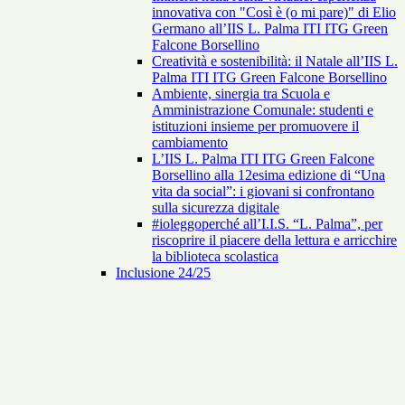
innovativa con "Così è (o mi pare)" di Elio
Germano all’IIS L. Palma ITI ITG Green
Falcone Borsellino
Creatività e sostenibilità: il Natale all’IIS L.
Palma ITI ITG Green Falcone Borsellino
Ambiente, sinergia tra Scuola e
Amministrazione Comunale: studenti e
istituzioni insieme per promuovere il
cambiamento
L’IIS L. Palma ITI ITG Green Falcone
Borsellino alla 12esima edizione di “Una
vita da social”: i giovani si confrontano
sulla sicurezza digitale
#ioleggoperché all’I.I.S. “L. Palma”, per
riscoprire il piacere della lettura e arricchire
la biblioteca scolastica
Inclusione 24/25