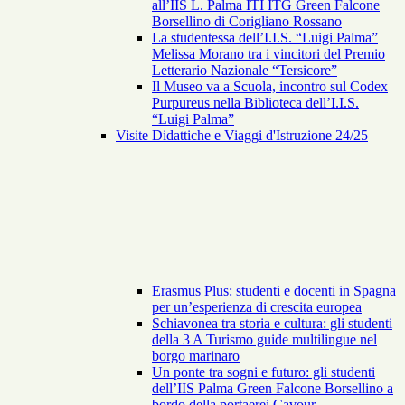
all’IIS L. Palma ITI ITG Green Falcone
Borsellino di Corigliano Rossano
La studentessa dell’I.I.S. “Luigi Palma”
Melissa Morano tra i vincitori del Premio
Letterario Nazionale “Tersicore”
Il Museo va a Scuola, incontro sul Codex
Purpureus nella Biblioteca dell’I.I.S.
“Luigi Palma”
Visite Didattiche e Viaggi d'Istruzione 24/25
Erasmus Plus: studenti e docenti in Spagna
per un’esperienza di crescita europea
Schiavonea tra storia e cultura: gli studenti
della 3 A Turismo guide multilingue nel
borgo marinaro
Un ponte tra sogni e futuro: gli studenti
dell’IIS Palma Green Falcone Borsellino a
bordo della portaerei Cavour