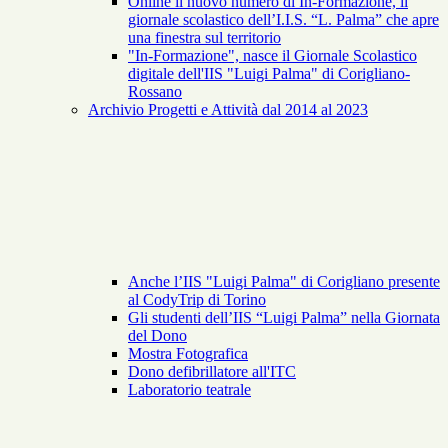
Online il nuovo numero di In-Formazione, il
giornale scolastico dell’I.I.S. “L. Palma” che apre
una finestra sul territorio
"In-Formazione", nasce il Giornale Scolastico
digitale dell'IIS "Luigi Palma" di Corigliano-
Rossano
Archivio Progetti e Attività dal 2014 al 2023
Anche l’IIS "Luigi Palma" di Corigliano presente
al CodyTrip di Torino
Gli studenti dell’IIS “Luigi Palma” nella Giornata
del Dono
Mostra Fotografica
Dono defibrillatore all'ITC
Laboratorio teatrale