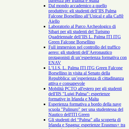
partenza per Irlanda e Malta
Dal mondo accademico a quello
produttivo: gli studenti dell’IIS Palma
Falcone Borsellino all’Unical e alla Caffè
Aiello
Laboratorio al Parco Archeologico di
Sibari per gli studenti del Turismo
Quadriennale dell’IIS L. Palma ITI ITG
Green Falcone Borsellino
Full immersion nel controllo del traffico
aereo: gli studenti dell’Aeronautico
protagonisti di un’esperienza formativa con
ENAV
L’I.I.S. L. Palma ITI ITG Green Falcone
Borsellino in visita al Senato della
Repubblica: un’esperienza di cittadinanza
attiva e consapevole
Mobilità PCTO all'estero per gli studenti
dell'IIS "Luigi Palma": esperienze
formative in Irlanda e Malta
Esperienza formativa a bordo della nave
scuola "Palinuro" per una studentessa del
Nautico dell'ITI Green
Gli studenti del “Palma" alla scoperta di
Irlanda e Spagna: esperienze Erasmus+ tra