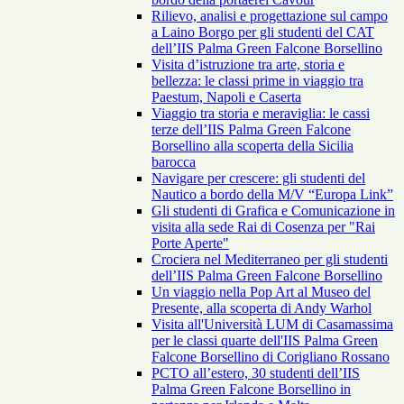
Rilievo, analisi e progettazione sul campo
a Laino Borgo per gli studenti del CAT
dell’IIS Palma Green Falcone Borsellino
Visita d’istruzione tra arte, storia e
bellezza: le classi prime in viaggio tra
Paestum, Napoli e Caserta
Viaggio tra storia e meraviglia: le cassi
terze dell’IIS Palma Green Falcone
Borsellino alla scoperta della Sicilia
barocca
Navigare per crescere: gli studenti del
Nautico a bordo della M/V “Europa Link”
Gli studenti di Grafica e Comunicazione in
visita alla sede Rai di Cosenza per "Rai
Porte Aperte"
Crociera nel Mediterraneo per gli studenti
dell’IIS Palma Green Falcone Borsellino
Un viaggio nella Pop Art al Museo del
Presente, alla scoperta di Andy Warhol
Visita all'Università LUM di Casamassima
per le classi quarte dell'IIS Palma Green
Falcone Borsellino di Corigliano Rossano
PCTO all’estero, 30 studenti dell’IIS
Palma Green Falcone Borsellino in