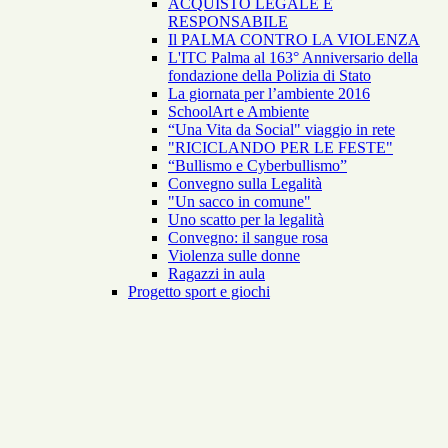
ACQUISTO LEGALE E
RESPONSABILE
Il PALMA CONTRO LA VIOLENZA
L'ITC Palma al 163° Anniversario della
fondazione della Polizia di Stato
La giornata per l’ambiente 2016
SchoolArt e Ambiente
“Una Vita da Social" viaggio in rete
"RICICLANDO PER LE FESTE"
“Bullismo e Cyberbullismo”
Convegno sulla Legalità
"Un sacco in comune"
Uno scatto per la legalità
Convegno: il sangue rosa
Violenza sulle donne
Ragazzi in aula
Progetto sport e giochi