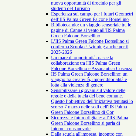
nuova opportunità di tirocinio per gli
studenti del Turismo
Esperienza sul campo per i futuri Geometri
dell’IIS Palma Green Falcone Borsellino
Bibliotecando: un viaggio sensoriale tra le
pagine di Canne al vento all’IIS Palma
Green Falcone Borsellino
L’IIS Palma Green Falcone Borsellino si
conferma Scuola eTwinning anche per il
2025-2026
Un mare di opportunità: nasce la
collaborazione tra l'IIS Palma Green
Falcone Borsellino e Assonautica Cosenza
IIS Palma Green Falcone Borsellino: un
viaggio tra creatività, imprenditorialità e
lotta alla violenza di genere
Sensibilizzare i giovani sul valore delle
regole e della tutela del bene comune.
Questo l’obiettivo dell’iniziativa tenutasi lo
scorso 7 marzo nelle sedi dell'IIS Palma
Green Falcone Borsellino di Cor
Sicurezza e futuro digitale: all’IIS Palma
Green Falcone Borsellino si parla di
Internet consapevole
Dalla scuola all'impresa, incontro con