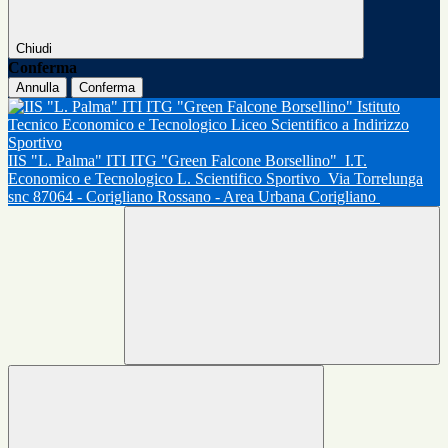
Chiudi
Conferma
Annulla
Conferma
IIS "L. Palma" ITI ITG "Green Falcone Borsellino"
I.T.
Economico e Tecnologico L. Scientifico Sportivo
Via Torrelunga
snc 87064 - Corigliano Rossano - Area Urbana Corigliano