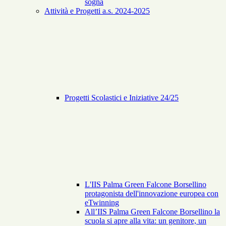
sogna
Attività e Progetti a.s. 2024-2025
Progetti Scolastici e Iniziative 24/25
L'IIS Palma Green Falcone Borsellino
protagonista dell'innovazione europea con
eTwinning
All’IIS Palma Green Falcone Borsellino la
scuola si apre alla vita: un genitore, un