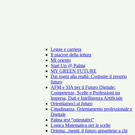
Legge e carriera
Il piacere della lettura
MI oriento
Start Up @ Palma
MY GREEN FUTURE
Dai sogni alla realtà: Costruire il proprio
futuro
AFM e SIA per il Futuro Digitale:
Competenze, Scelte e Professioni tra
Impresa, Dati e Intelligenza Artificiale
Orientiamoci al futuro
Cittadinanza, Orientamento professionale e
Digitale
Palma test “orientativi”
Logica Matematica per le scelte
Orienta...menti: il futuro appartiene a chi