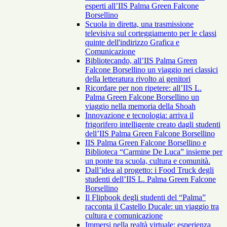
esperti all’IIS Palma Green Falcone
Borsellino
Scuola in diretta, una trasmissione
televisiva sul corteggiamento per le classi
quinte dell'indirizzo Grafica e
Comunicazione
Bibliotecando, all’IIS Palma Green
Falcone Borsellino un viaggio nei classici
della letteratura rivolto ai genitori
Ricordare per non ripetere: all’IIS L.
Palma Green Falcone Borsellino un
viaggio nella memoria della Shoah
Innovazione e tecnologia: arriva il
frigorifero intelligente creato dagli studenti
dell’IIS Palma Green Falcone Borsellino
IIS Palma Green Falcone Borsellino e
Biblioteca “Carmine De Luca” insieme per
un ponte tra scuola, cultura e comunità.
Dall’idea al progetto: i Food Truck degli
studenti dell’IIS L. Palma Green Falcone
Borsellino
Il Flipbook degli studenti del “Palma”
racconta il Castello Ducale: un viaggio tra
cultura e comunicazione
Immersi nella realtà virtuale: esperienza