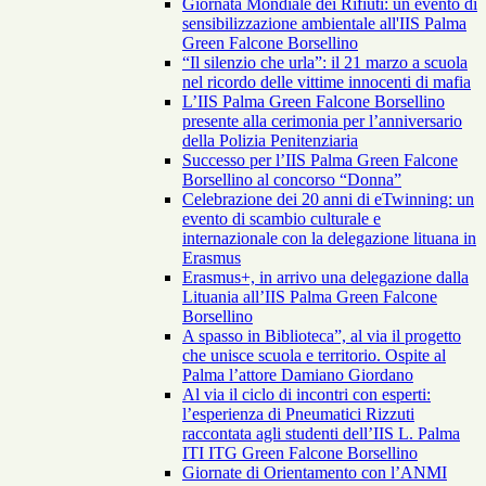
Giornata Mondiale dei Rifiuti: un evento di
sensibilizzazione ambientale all'IIS Palma
Green Falcone Borsellino
“Il silenzio che urla”: il 21 marzo a scuola
nel ricordo delle vittime innocenti di mafia
L’IIS Palma Green Falcone Borsellino
presente alla cerimonia per l’anniversario
della Polizia Penitenziaria
Successo per l’IIS Palma Green Falcone
Borsellino al concorso “Donna”
Celebrazione dei 20 anni di eTwinning: un
evento di scambio culturale e
internazionale con la delegazione lituana in
Erasmus
Erasmus+, in arrivo una delegazione dalla
Lituania all’IIS Palma Green Falcone
Borsellino
A spasso in Biblioteca”, al via il progetto
che unisce scuola e territorio. Ospite al
Palma l’attore Damiano Giordano
Al via il ciclo di incontri con esperti:
l’esperienza di Pneumatici Rizzuti
raccontata agli studenti dell’IIS L. Palma
ITI ITG Green Falcone Borsellino
Giornate di Orientamento con l’ANMI