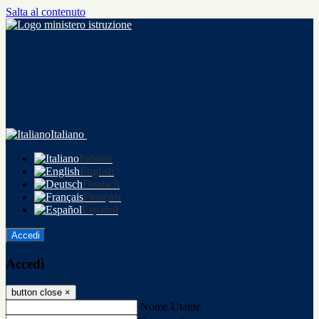
Salta al contenuto
Italiano
Italiano
English
Deutsch
Français
Español
Accedi
Accedi
button close
×
Nome Utente