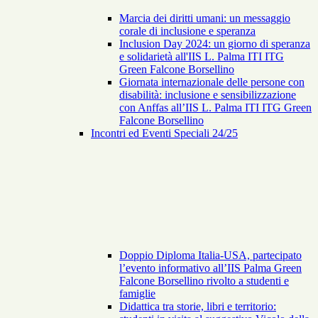
Marcia dei diritti umani: un messaggio
corale di inclusione e speranza
Inclusion Day 2024: un giorno di speranza
e solidarietà all'IIS L. Palma ITI ITG
Green Falcone Borsellino
Giornata internazionale delle persone con
disabilità: inclusione e sensibilizzazione
con Anffas all’IIS L. Palma ITI ITG Green
Falcone Borsellino
Incontri ed Eventi Speciali 24/25
Doppio Diploma Italia-USA, partecipato
l’evento informativo all’IIS Palma Green
Falcone Borsellino rivolto a studenti e
famiglie
Didattica tra storie, libri e territorio: