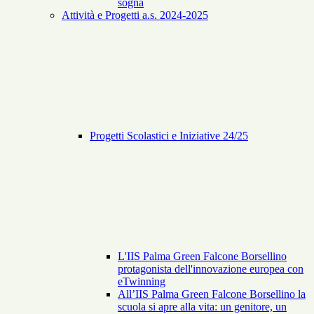
sogna
Attività e Progetti a.s. 2024-2025
Progetti Scolastici e Iniziative 24/25
L'IIS Palma Green Falcone Borsellino
protagonista dell'innovazione europea con
eTwinning
All’IIS Palma Green Falcone Borsellino la
scuola si apre alla vita: un genitore, un