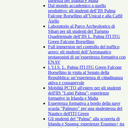
partenza per Irlanda e Malta
Dal mondo accademico a quello
produttivo: gli studenti dell’IIS Palma
Falcone Borsellino all’Unical e alla Caffè
Aiello
Laboratorio al Parco Archeologico di
Sibari per gli studenti del Turismo
Quadriennale dell’IIS L. Palma ITI ITG
Green Falcone Borsellino
Full immersion nel controllo del traffico
aereo: gli studenti dell’Aeronautico
protagonisti di un’esperienza formativa con
ENAV
L’I.I.S. L. Palma ITI ITG Green Falcone
Borsellino in visita al Senato della
Repubblica: un’esperienza di cittadinanza
attiva e consapevole
Mobilità PCTO all'estero per gli studenti
dell'IIS "Luigi Palma": esperienze
formative in Irlanda e Malta
Esperienza formativa a bordo della nave
scuola "Palinuro" per una studentessa del
Nautico dell'ITI Green
Gli studenti del “Palma" alla scoperta di
Irlanda e Spagna: esperienze Erasmus+ tra