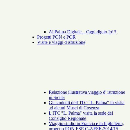
Al Palma Digitale…Oggi digito Io!!!
Progetti PON e POR
Visite e viaggi d'istruzione
Relazione illustrativa viaggio d' istruzione
in Sicilia
Gli studenti dell' ITC "L. Palma" in visita
ad alcuni Musei di Cosenza
L'ITC "L. Palma" visita la sede del
Consiglio Regionale
Viaggio studio in Francia e in Inghilterra,
progetto PON FSE C-2-FSE-2014/15