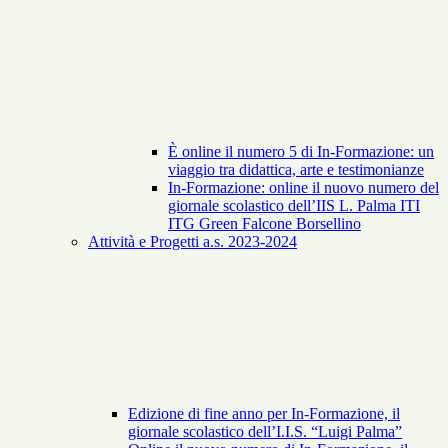
È online il numero 5 di In-Formazione: un
viaggio tra didattica, arte e testimonianze
In-Formazione: online il nuovo numero del
giornale scolastico dell’IIS L. Palma ITI
ITG Green Falcone Borsellino
Attività e Progetti a.s. 2023-2024
Edizione di fine anno per In-Formazione, il
giornale scolastico dell’I.I.S. “Luigi Palma”