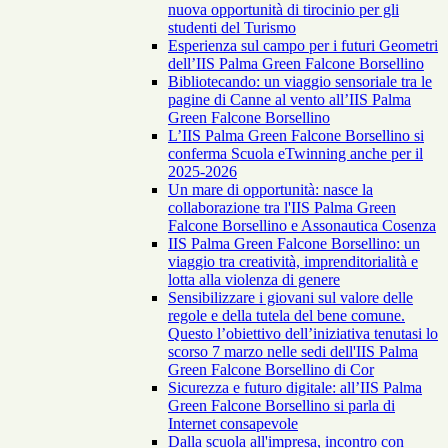
nuova opportunità di tirocinio per gli
studenti del Turismo
Esperienza sul campo per i futuri Geometri
dell’IIS Palma Green Falcone Borsellino
Bibliotecando: un viaggio sensoriale tra le
pagine di Canne al vento all’IIS Palma
Green Falcone Borsellino
L’IIS Palma Green Falcone Borsellino si
conferma Scuola eTwinning anche per il
2025-2026
Un mare di opportunità: nasce la
collaborazione tra l'IIS Palma Green
Falcone Borsellino e Assonautica Cosenza
IIS Palma Green Falcone Borsellino: un
viaggio tra creatività, imprenditorialità e
lotta alla violenza di genere
Sensibilizzare i giovani sul valore delle
regole e della tutela del bene comune.
Questo l’obiettivo dell’iniziativa tenutasi lo
scorso 7 marzo nelle sedi dell'IIS Palma
Green Falcone Borsellino di Cor
Sicurezza e futuro digitale: all’IIS Palma
Green Falcone Borsellino si parla di
Internet consapevole
Dalla scuola all'impresa, incontro con