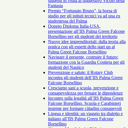
studenti in visita al suggestivo Vicolo della
Fantasia
Premio “Fortunato Bruno”, la borsa di
studio per gli istituti tecnici va ad una ex
studentessa del Palma
Doppio Diploma Italia-USA,
presentazione all’IIS Palma Green Falcone
Borsellino per gli studenti del territorio
Nuove idee imprenditoriali: dalla teoria alla
pratica con gli esperti dello start up al
Palma Green Falcone Borsellino
Navigare il presente, costruire il futuro:
formazione con la Guardia Costiera per gli
studenti del Nautico
Prevenzione e salute: il Rotary Club
incontra gli studenti dell’IIS Palma Green
Falcone Borsellino
Cresciamo sani a scuola, prevenzione e
consapevolezza per frenare le dipendenze
Incontro sulla legalità all’IIS Palma Green
Falcone Borsellino. Scuola e Carabinieri
insieme per formare cittadini consapevoli
Lingua e identità: un viaggio tra dialetto e
italiano all’IIS Palma Green Falcone
Borsellino