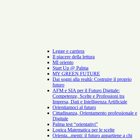
Legge e carriera
Il piacere della lettura
MI oriento
Start Up @ Palma
MY GREEN FUTURE
Dai sogni alla realtà: Costruire il proprio
futuro
AFM e SIA per il Futuro Digitale:
Competenze, Scelte e Professioni tra
Impresa, Dati e Intelligenza Artificiale
Orientiamoci al futuro
Cittadinanza, Orientamento professionale e
Digitale
Palma test “orientativi”
Logica Matematica per le scelte
Orienta...menti: il futuro appartiene a chi