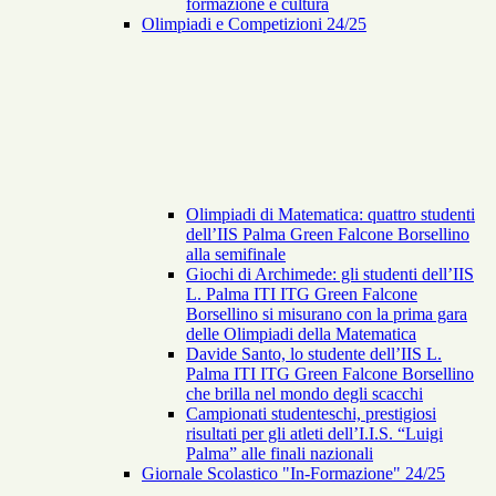
formazione e cultura
Olimpiadi e Competizioni 24/25
Olimpiadi di Matematica: quattro studenti
dell’IIS Palma Green Falcone Borsellino
alla semifinale
Giochi di Archimede: gli studenti dell’IIS
L. Palma ITI ITG Green Falcone
Borsellino si misurano con la prima gara
delle Olimpiadi della Matematica
Davide Santo, lo studente dell’IIS L.
Palma ITI ITG Green Falcone Borsellino
che brilla nel mondo degli scacchi
Campionati studenteschi, prestigiosi
risultati per gli atleti dell’I.I.S. “Luigi
Palma” alle finali nazionali
Giornale Scolastico "In-Formazione" 24/25