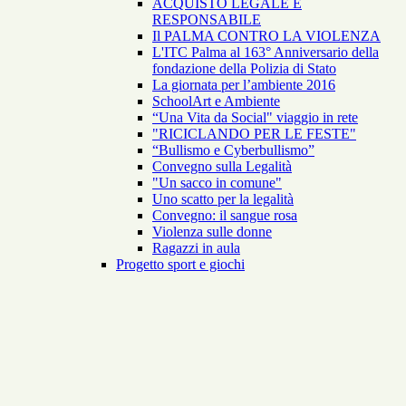
ACQUISTO LEGALE E
RESPONSABILE
Il PALMA CONTRO LA VIOLENZA
L'ITC Palma al 163° Anniversario della
fondazione della Polizia di Stato
La giornata per l’ambiente 2016
SchoolArt e Ambiente
“Una Vita da Social" viaggio in rete
"RICICLANDO PER LE FESTE"
“Bullismo e Cyberbullismo”
Convegno sulla Legalità
"Un sacco in comune"
Uno scatto per la legalità
Convegno: il sangue rosa
Violenza sulle donne
Ragazzi in aula
Progetto sport e giochi