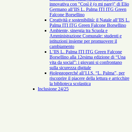
innovativa con "Così è (o mi pare)" di Elio
Germano all’IIS L. Palma ITI ITG Green
Falcone Borsellino
Creatività e sostenibilità: il Natale all’IIS L.
Palma ITI ITG Green Falcone Borsellino
Ambiente, sinergia tra Scuola e
Amministrazione Comunale: studenti e
istituzioni insieme per promuovere il
cambiamento
L’IIS L. Palma ITI ITG Green Falcone
Borsellino alla 12esima edizione di “Una
vita da social”: i giovani si confrontano
sulla sicurezza digitale
#ioleggoperché all’I.I.S. “L. Palma”, per
riscoprire il piacere della lettura e arricchire
la biblioteca scolastica
Inclusione 24/25