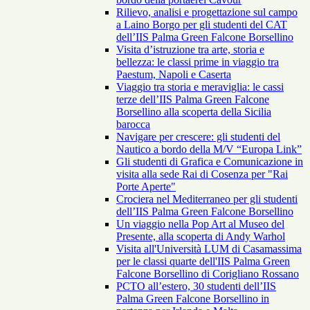
Rilievo, analisi e progettazione sul campo
a Laino Borgo per gli studenti del CAT
dell’IIS Palma Green Falcone Borsellino
Visita d’istruzione tra arte, storia e
bellezza: le classi prime in viaggio tra
Paestum, Napoli e Caserta
Viaggio tra storia e meraviglia: le cassi
terze dell’IIS Palma Green Falcone
Borsellino alla scoperta della Sicilia
barocca
Navigare per crescere: gli studenti del
Nautico a bordo della M/V “Europa Link”
Gli studenti di Grafica e Comunicazione in
visita alla sede Rai di Cosenza per "Rai
Porte Aperte"
Crociera nel Mediterraneo per gli studenti
dell’IIS Palma Green Falcone Borsellino
Un viaggio nella Pop Art al Museo del
Presente, alla scoperta di Andy Warhol
Visita all'Università LUM di Casamassima
per le classi quarte dell'IIS Palma Green
Falcone Borsellino di Corigliano Rossano
PCTO all’estero, 30 studenti dell’IIS
Palma Green Falcone Borsellino in