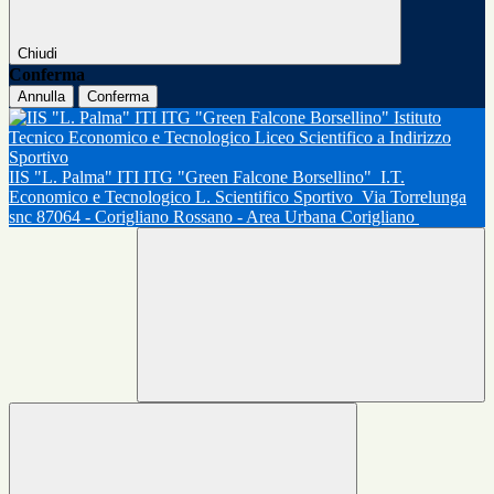
Chiudi
Conferma
Annulla
Conferma
IIS "L. Palma" ITI ITG "Green Falcone Borsellino"
I.T.
Economico e Tecnologico L. Scientifico Sportivo
Via Torrelunga
snc 87064 - Corigliano Rossano - Area Urbana Corigliano