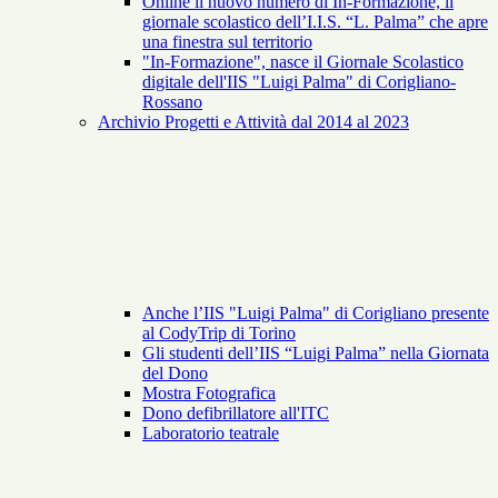
Online il nuovo numero di In-Formazione, il
giornale scolastico dell’I.I.S. “L. Palma” che apre
una finestra sul territorio
"In-Formazione", nasce il Giornale Scolastico
digitale dell'IIS "Luigi Palma" di Corigliano-
Rossano
Archivio Progetti e Attività dal 2014 al 2023
Anche l’IIS "Luigi Palma" di Corigliano presente
al CodyTrip di Torino
Gli studenti dell’IIS “Luigi Palma” nella Giornata
del Dono
Mostra Fotografica
Dono defibrillatore all'ITC
Laboratorio teatrale