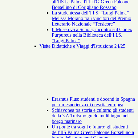
all’IIS L. Palma ITI ITG Green Falcone
Borsellino di Corigliano Rossano
La studentessa dell’I.I.S. “Luigi Palma”
Melissa Morano tra i vincitori del Premio
Letterario Nazionale “Tersicore”
Il Museo va a Scuola, incontro sul Codex
Purpureus nella Biblioteca dell’I.I.S.
“Luigi Palma”
Visite Didattiche e Viaggi d'Istruzione 24/25
Erasmus Plus: studenti e docenti in Spagna
per un’esperienza di crescita europea
Schiavonea tra storia e cultura: gli studenti
della 3 A Turismo guide multilingue nel
borgo marinaro
Un ponte tra sogni e futuro: gli studenti
dell’IIS Palma Green Falcone Borsellino a
bordo della portaerei Cavour