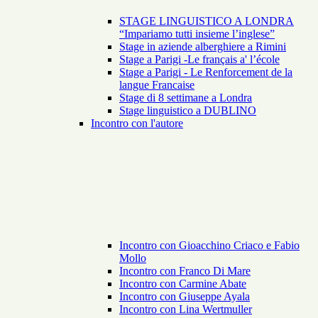
STAGE LINGUISTICO A LONDRA
“Impariamo tutti insieme l’inglese”
Stage in aziende alberghiere a Rimini
Stage a Parigi -Le français a' l’école
Stage a Parigi - Le Renforcement de la
langue Francaise
Stage di 8 settimane a Londra
Stage linguistico a DUBLINO
Incontro con l'autore
Incontro con Gioacchino Criaco e Fabio
Mollo
Incontro con Franco Di Mare
Incontro con Carmine Abate
Incontro con Giuseppe Ayala
Incontro con Lina Wertmuller