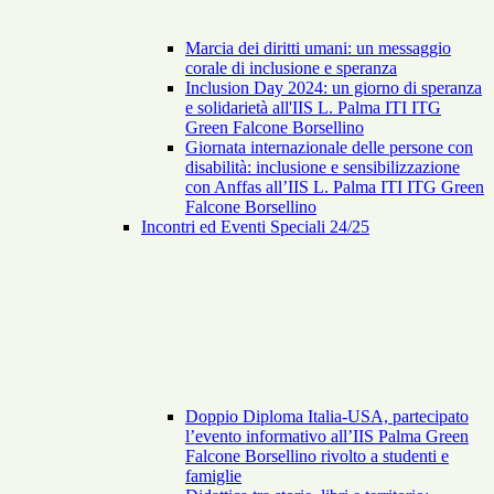
Marcia dei diritti umani: un messaggio
corale di inclusione e speranza
Inclusion Day 2024: un giorno di speranza
e solidarietà all'IIS L. Palma ITI ITG
Green Falcone Borsellino
Giornata internazionale delle persone con
disabilità: inclusione e sensibilizzazione
con Anffas all’IIS L. Palma ITI ITG Green
Falcone Borsellino
Incontri ed Eventi Speciali 24/25
Doppio Diploma Italia-USA, partecipato
l’evento informativo all’IIS Palma Green
Falcone Borsellino rivolto a studenti e
famiglie