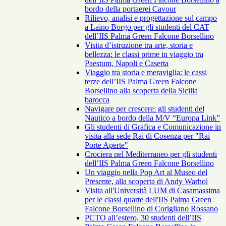
bordo della portaerei Cavour
Rilievo, analisi e progettazione sul campo
a Laino Borgo per gli studenti del CAT
dell’IIS Palma Green Falcone Borsellino
Visita d’istruzione tra arte, storia e
bellezza: le classi prime in viaggio tra
Paestum, Napoli e Caserta
Viaggio tra storia e meraviglia: le cassi
terze dell’IIS Palma Green Falcone
Borsellino alla scoperta della Sicilia
barocca
Navigare per crescere: gli studenti del
Nautico a bordo della M/V “Europa Link”
Gli studenti di Grafica e Comunicazione in
visita alla sede Rai di Cosenza per "Rai
Porte Aperte"
Crociera nel Mediterraneo per gli studenti
dell’IIS Palma Green Falcone Borsellino
Un viaggio nella Pop Art al Museo del
Presente, alla scoperta di Andy Warhol
Visita all'Università LUM di Casamassima
per le classi quarte dell'IIS Palma Green
Falcone Borsellino di Corigliano Rossano
PCTO all’estero, 30 studenti dell’IIS