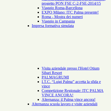
progetto PON FSE C-2-FSE-2014/15
Viaggio Roma-Barcellona
EXPO Milano: ITC Palma presente!
Roma - Mostra dei numeri
Viaggio in Campania
Impresa formativa simulata
Visita aziendale presso l'Hotel Otium
Sibari Resort
PALMAGRUMI
I.T.C. “Luigi Palma” accetta la sfida e
vince
Competizione Regionale: ITC PALMA
VINCE ANCORA!
Alternanza: il Palma vince ancora!
Alternanza scuola lavoro e visite aziendali