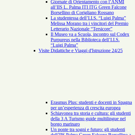
Giornate di Orientamento con l’ANMI
all’IIS L. Palma ITI ITG Green Falcone
Borsellino di Corigliano Rossano
La studentessa dell’I.I.S. “Luigi Palma”
Melissa Morano tra i vincitori del Premio
Letterario Nazionale “Tersicore”
Il Museo va a Scuola, incontro sul Codex
Purpureus nella Biblioteca dell’I.I.S.
“Luigi Palma”
Visite Didattiche e Viaggi d'Istruzione 24/25
Erasmus Plus: studenti e docenti in Spagna
per un’esperienza di crescita europea
Schiavonea tra storia e cultura: gli studenti
della 3 A Turismo guide multilingue nel
borgo marinaro
Un ponte tra sogni e futuro: gli studenti
dell’IIS Palma Green Falcone Borsellino a