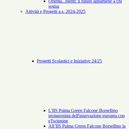
Orienta...menti: il futuro appartiene a chi
sogna
Attività e Progetti a.s. 2024-2025
Progetti Scolastici e Iniziative 24/25
L'IIS Palma Green Falcone Borsellino
protagonista dell'innovazione europea con
eTwinning
All’IIS Palma Green Falcone Borsellino la