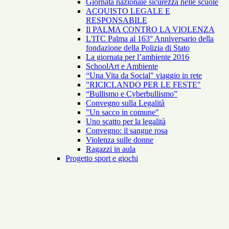
Giornata nazionale sicurezza nelle scuole
ACQUISTO LEGALE E
RESPONSABILE
Il PALMA CONTRO LA VIOLENZA
L'ITC Palma al 163° Anniversario della
fondazione della Polizia di Stato
La giornata per l’ambiente 2016
SchoolArt e Ambiente
“Una Vita da Social" viaggio in rete
"RICICLANDO PER LE FESTE"
“Bullismo e Cyberbullismo”
Convegno sulla Legalità
"Un sacco in comune"
Uno scatto per la legalità
Convegno: il sangue rosa
Violenza sulle donne
Ragazzi in aula
Progetto sport e giochi