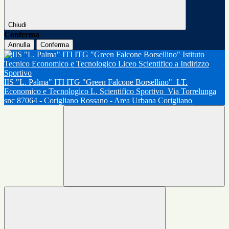
Chiudi
Conferma
Annulla
Conferma
IIS "L. Palma" ITI ITG "Green Falcone Borsellino"
I.T.
Economico e Tecnologico L. Scientifico Sportivo
Via Torrelunga
snc 87064 - Corigliano Rossano - Area Urbana Corigliano