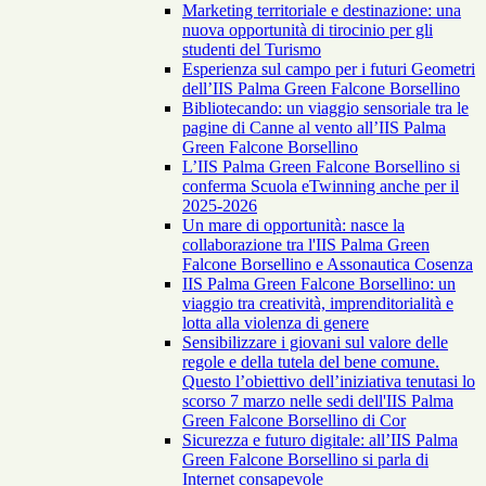
Marketing territoriale e destinazione: una
nuova opportunità di tirocinio per gli
studenti del Turismo
Esperienza sul campo per i futuri Geometri
dell’IIS Palma Green Falcone Borsellino
Bibliotecando: un viaggio sensoriale tra le
pagine di Canne al vento all’IIS Palma
Green Falcone Borsellino
L’IIS Palma Green Falcone Borsellino si
conferma Scuola eTwinning anche per il
2025-2026
Un mare di opportunità: nasce la
collaborazione tra l'IIS Palma Green
Falcone Borsellino e Assonautica Cosenza
IIS Palma Green Falcone Borsellino: un
viaggio tra creatività, imprenditorialità e
lotta alla violenza di genere
Sensibilizzare i giovani sul valore delle
regole e della tutela del bene comune.
Questo l’obiettivo dell’iniziativa tenutasi lo
scorso 7 marzo nelle sedi dell'IIS Palma
Green Falcone Borsellino di Cor
Sicurezza e futuro digitale: all’IIS Palma
Green Falcone Borsellino si parla di
Internet consapevole