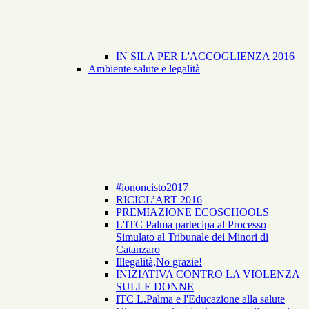
IN SILA PER L'ACCOGLIENZA 2016
Ambiente salute e legalità
#iononcisto2017
RICICL’ART 2016
PREMIAZIONE ECOSCHOOLS
L'ITC Palma partecipa al Processo
Simulato al Tribunale dei Minori di
Catanzaro
Illegalità,No grazie!
INIZIATIVA CONTRO LA VIOLENZA
SULLE DONNE
ITC L.Palma e l'Educazione alla salute