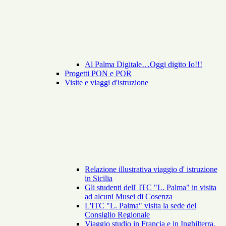
Al Palma Digitale…Oggi digito Io!!!
Progetti PON e POR
Visite e viaggi d'istruzione
Relazione illustrativa viaggio d' istruzione
in Sicilia
Gli studenti dell' ITC "L. Palma" in visita
ad alcuni Musei di Cosenza
L'ITC "L. Palma" visita la sede del
Consiglio Regionale
Viaggio studio in Francia e in Inghilterra,