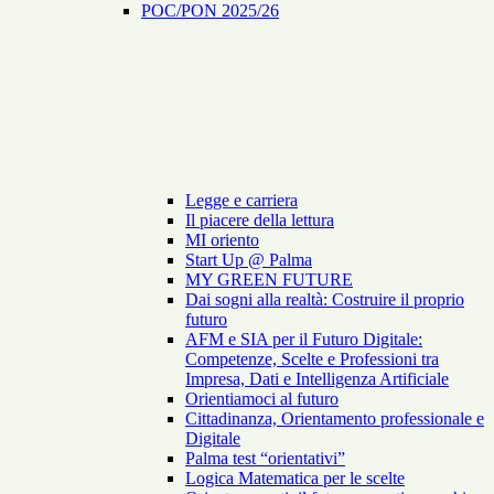
POC/PON 2025/26
Legge e carriera
Il piacere della lettura
MI oriento
Start Up @ Palma
MY GREEN FUTURE
Dai sogni alla realtà: Costruire il proprio
futuro
AFM e SIA per il Futuro Digitale:
Competenze, Scelte e Professioni tra
Impresa, Dati e Intelligenza Artificiale
Orientiamoci al futuro
Cittadinanza, Orientamento professionale e
Digitale
Palma test “orientativi”
Logica Matematica per le scelte