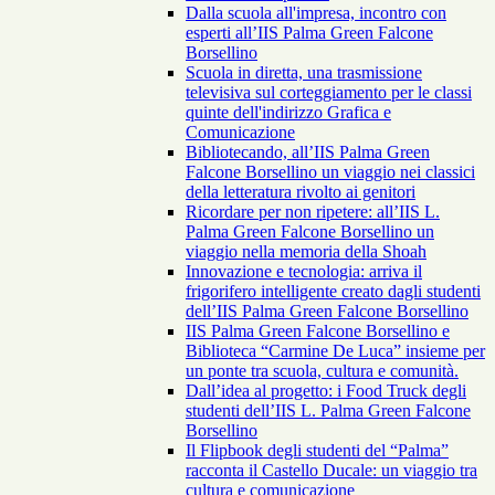
Dalla scuola all'impresa, incontro con
esperti all’IIS Palma Green Falcone
Borsellino
Scuola in diretta, una trasmissione
televisiva sul corteggiamento per le classi
quinte dell'indirizzo Grafica e
Comunicazione
Bibliotecando, all’IIS Palma Green
Falcone Borsellino un viaggio nei classici
della letteratura rivolto ai genitori
Ricordare per non ripetere: all’IIS L.
Palma Green Falcone Borsellino un
viaggio nella memoria della Shoah
Innovazione e tecnologia: arriva il
frigorifero intelligente creato dagli studenti
dell’IIS Palma Green Falcone Borsellino
IIS Palma Green Falcone Borsellino e
Biblioteca “Carmine De Luca” insieme per
un ponte tra scuola, cultura e comunità.
Dall’idea al progetto: i Food Truck degli
studenti dell’IIS L. Palma Green Falcone
Borsellino
Il Flipbook degli studenti del “Palma”
racconta il Castello Ducale: un viaggio tra
cultura e comunicazione