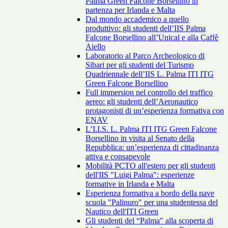
Palma Green Falcone Borsellino in
partenza per Irlanda e Malta
Dal mondo accademico a quello
produttivo: gli studenti dell’IIS Palma
Falcone Borsellino all’Unical e alla Caffè
Aiello
Laboratorio al Parco Archeologico di
Sibari per gli studenti del Turismo
Quadriennale dell’IIS L. Palma ITI ITG
Green Falcone Borsellino
Full immersion nel controllo del traffico
aereo: gli studenti dell’Aeronautico
protagonisti di un’esperienza formativa con
ENAV
L’I.I.S. L. Palma ITI ITG Green Falcone
Borsellino in visita al Senato della
Repubblica: un’esperienza di cittadinanza
attiva e consapevole
Mobilità PCTO all'estero per gli studenti
dell'IIS "Luigi Palma": esperienze
formative in Irlanda e Malta
Esperienza formativa a bordo della nave
scuola "Palinuro" per una studentessa del
Nautico dell'ITI Green
Gli studenti del “Palma" alla scoperta di