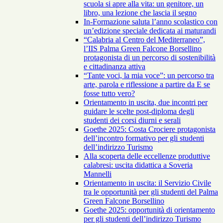
scuola si apre alla vita: un genitore, un
libro, una lezione che lascia il segno
In-Formazione saluta l’anno scolastico con
un’edizione speciale dedicata ai maturandi
“Calabria al Centro del Mediterraneo”,
l’IIS Palma Green Falcone Borsellino
protagonista di un percorso di sostenibilità
e cittadinanza attiva
“Tante voci, la mia voce”: un percorso tra
arte, parola e riflessione a partire da E se
fosse tutto vero?
Orientamento in uscita, due incontri per
guidare le scelte post-diploma degli
studenti dei corsi diurni e serali
Goethe 2025: Costa Crociere protagonista
dell’incontro formativo per gli studenti
dell’indirizzo Turismo
Alla scoperta delle eccellenze produttive
calabresi: uscita didattica a Soveria
Mannelli
Orientamento in uscita: il Servizio Civile
tra le opportunità per gli studenti del Palma
Green Falcone Borsellino
Goethe 2025: opportunità di orientamento
per gli studenti dell’indirizzo Turismo