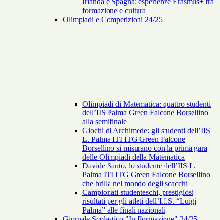
Irlanda e Spagna: esperienze Erasmus+ tra
formazione e cultura
Olimpiadi e Competizioni 24/25
Olimpiadi di Matematica: quattro studenti
dell’IIS Palma Green Falcone Borsellino
alla semifinale
Giochi di Archimede: gli studenti dell’IIS
L. Palma ITI ITG Green Falcone
Borsellino si misurano con la prima gara
delle Olimpiadi della Matematica
Davide Santo, lo studente dell’IIS L.
Palma ITI ITG Green Falcone Borsellino
che brilla nel mondo degli scacchi
Campionati studenteschi, prestigiosi
risultati per gli atleti dell’I.I.S. “Luigi
Palma” alle finali nazionali
Giornale Scolastico "In-Formazione" 24/25