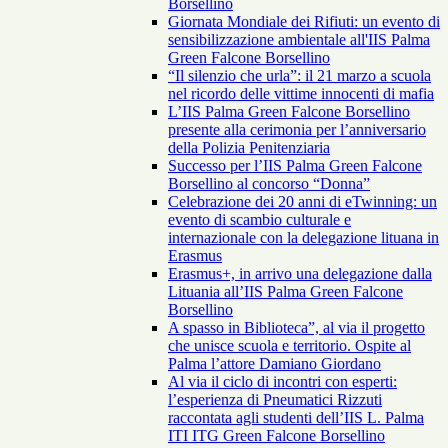
Borsellino
Giornata Mondiale dei Rifiuti: un evento di
sensibilizzazione ambientale all'IIS Palma
Green Falcone Borsellino
“Il silenzio che urla”: il 21 marzo a scuola
nel ricordo delle vittime innocenti di mafia
L’IIS Palma Green Falcone Borsellino
presente alla cerimonia per l’anniversario
della Polizia Penitenziaria
Successo per l’IIS Palma Green Falcone
Borsellino al concorso “Donna”
Celebrazione dei 20 anni di eTwinning: un
evento di scambio culturale e
internazionale con la delegazione lituana in
Erasmus
Erasmus+, in arrivo una delegazione dalla
Lituania all’IIS Palma Green Falcone
Borsellino
A spasso in Biblioteca”, al via il progetto
che unisce scuola e territorio. Ospite al
Palma l’attore Damiano Giordano
Al via il ciclo di incontri con esperti:
l’esperienza di Pneumatici Rizzuti
raccontata agli studenti dell’IIS L. Palma
ITI ITG Green Falcone Borsellino