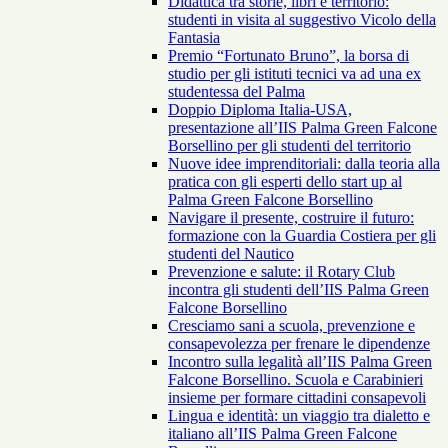
Didattica tra storie, libri e territorio:
studenti in visita al suggestivo Vicolo della
Fantasia
Premio “Fortunato Bruno”, la borsa di
studio per gli istituti tecnici va ad una ex
studentessa del Palma
Doppio Diploma Italia-USA,
presentazione all’IIS Palma Green Falcone
Borsellino per gli studenti del territorio
Nuove idee imprenditoriali: dalla teoria alla
pratica con gli esperti dello start up al
Palma Green Falcone Borsellino
Navigare il presente, costruire il futuro:
formazione con la Guardia Costiera per gli
studenti del Nautico
Prevenzione e salute: il Rotary Club
incontra gli studenti dell’IIS Palma Green
Falcone Borsellino
Cresciamo sani a scuola, prevenzione e
consapevolezza per frenare le dipendenze
Incontro sulla legalità all’IIS Palma Green
Falcone Borsellino. Scuola e Carabinieri
insieme per formare cittadini consapevoli
Lingua e identità: un viaggio tra dialetto e
italiano all’IIS Palma Green Falcone