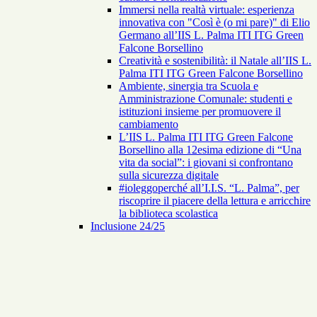
Immersi nella realtà virtuale: esperienza
innovativa con "Così è (o mi pare)" di Elio
Germano all’IIS L. Palma ITI ITG Green
Falcone Borsellino
Creatività e sostenibilità: il Natale all’IIS L.
Palma ITI ITG Green Falcone Borsellino
Ambiente, sinergia tra Scuola e
Amministrazione Comunale: studenti e
istituzioni insieme per promuovere il
cambiamento
L’IIS L. Palma ITI ITG Green Falcone
Borsellino alla 12esima edizione di “Una
vita da social”: i giovani si confrontano
sulla sicurezza digitale
#ioleggoperché all’I.I.S. “L. Palma”, per
riscoprire il piacere della lettura e arricchire
la biblioteca scolastica
Inclusione 24/25