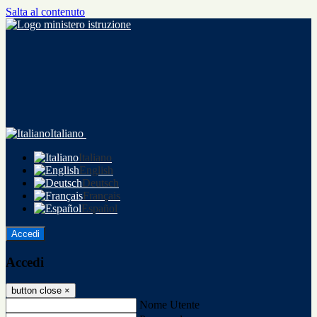
Salta al contenuto
Italiano
Italiano
English
Deutsch
Français
Español
Accedi
Accedi
button close
×
Nome Utente