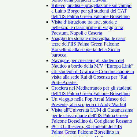
Rilievo, analisi e progettazione sul campo
a Laino Borgo per gli studenti del CAT
dell’IIS Palma Green Falcone Borsellino
Visita d’istruzione tra arte, storia e
bellezza: le classi prime in viaggio tra
Paestum, Napoli e Caserta
Viaggio tra storia e meraviglia: le cassi
terze dell’IIS Palma Green Falcone
Borsellino alla scoperta della Sicilia
barocca
Navigare per crescere: gli studenti del
Nautico a bordo della M/V “Europa Link”
Gli studenti di Grafica e Comunicazione in
visita alla sede Rai di Cosenza per "Rai
Porte Aperte"
Crociera nel Mediterraneo per gli studenti
dell’IIS Palma Green Falcone Borsellino
Un viaggio nella Pop Art al Museo del
Presente, alla scoperta di Andy Warhol
Visita all'Università LUM di Casamassima
per le classi quarte dell'IIS Palma Green
Falcone Borsellino di Corigliano Rossano
PCTO all’estero, 30 studenti dell’IIS
Palma Green Falcone Borsellino in