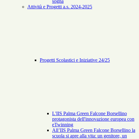
sogna
Attività e Progetti a.s. 2024-2025
Progetti Scolastici e Iniziative 24/25
L'IIS Palma Green Falcone Borsellino
protagonista dell'innovazione europea con
eTwinning
All’IIS Palma Green Falcone Borsellino la
scuola si apre alla vita: un genitore, un