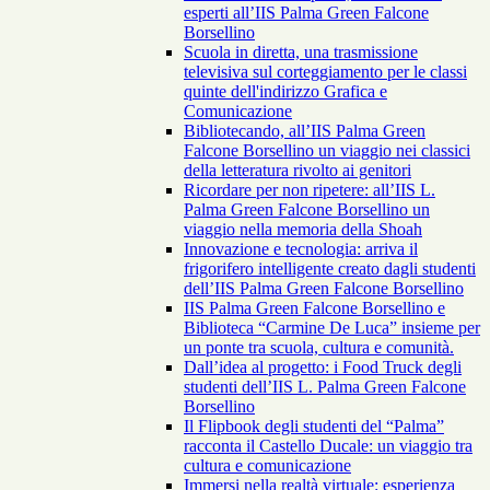
esperti all’IIS Palma Green Falcone
Borsellino
Scuola in diretta, una trasmissione
televisiva sul corteggiamento per le classi
quinte dell'indirizzo Grafica e
Comunicazione
Bibliotecando, all’IIS Palma Green
Falcone Borsellino un viaggio nei classici
della letteratura rivolto ai genitori
Ricordare per non ripetere: all’IIS L.
Palma Green Falcone Borsellino un
viaggio nella memoria della Shoah
Innovazione e tecnologia: arriva il
frigorifero intelligente creato dagli studenti
dell’IIS Palma Green Falcone Borsellino
IIS Palma Green Falcone Borsellino e
Biblioteca “Carmine De Luca” insieme per
un ponte tra scuola, cultura e comunità.
Dall’idea al progetto: i Food Truck degli
studenti dell’IIS L. Palma Green Falcone
Borsellino
Il Flipbook degli studenti del “Palma”
racconta il Castello Ducale: un viaggio tra
cultura e comunicazione
Immersi nella realtà virtuale: esperienza