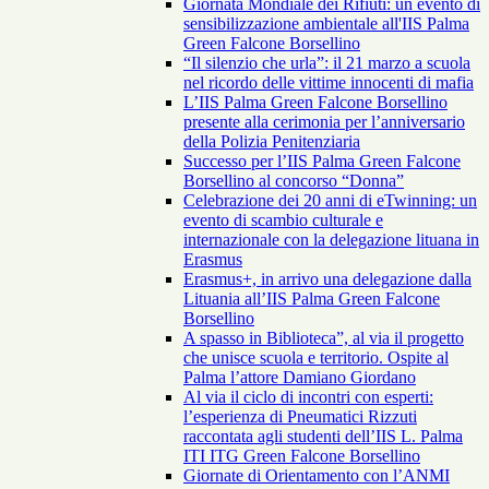
Giornata Mondiale dei Rifiuti: un evento di
sensibilizzazione ambientale all'IIS Palma
Green Falcone Borsellino
“Il silenzio che urla”: il 21 marzo a scuola
nel ricordo delle vittime innocenti di mafia
L’IIS Palma Green Falcone Borsellino
presente alla cerimonia per l’anniversario
della Polizia Penitenziaria
Successo per l’IIS Palma Green Falcone
Borsellino al concorso “Donna”
Celebrazione dei 20 anni di eTwinning: un
evento di scambio culturale e
internazionale con la delegazione lituana in
Erasmus
Erasmus+, in arrivo una delegazione dalla
Lituania all’IIS Palma Green Falcone
Borsellino
A spasso in Biblioteca”, al via il progetto
che unisce scuola e territorio. Ospite al
Palma l’attore Damiano Giordano
Al via il ciclo di incontri con esperti:
l’esperienza di Pneumatici Rizzuti
raccontata agli studenti dell’IIS L. Palma
ITI ITG Green Falcone Borsellino
Giornate di Orientamento con l’ANMI