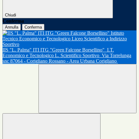
Chiudi
Conferma
Annulla
Conferma
IIS "L. Palma" ITI ITG "Green Falcone Borsellino"
I.T.
Economico e Tecnologico L. Scientifico Sportivo
Via Torrelunga
snc 87064 - Corigliano Rossano - Area Urbana Corigliano