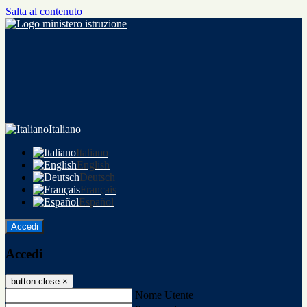
Salta al contenuto
Italiano
Italiano
English
Deutsch
Français
Español
Accedi
Accedi
button close
×
Nome Utente