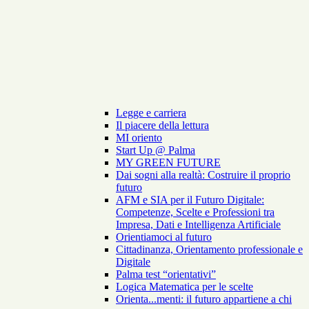
Legge e carriera
Il piacere della lettura
MI oriento
Start Up @ Palma
MY GREEN FUTURE
Dai sogni alla realtà: Costruire il proprio
futuro
AFM e SIA per il Futuro Digitale:
Competenze, Scelte e Professioni tra
Impresa, Dati e Intelligenza Artificiale
Orientiamoci al futuro
Cittadinanza, Orientamento professionale e
Digitale
Palma test “orientativi”
Logica Matematica per le scelte
Orienta...menti: il futuro appartiene a chi