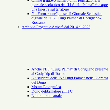
Online il nuovo numero di In-Formazione, il
giornale scolastico dell’I.I.S. “L. Palma” che apre
una finestra sul territorio
"In-Formazione", nasce il Giornale Scolastico
digitale dell'IIS "Luigi Palma" di Corigliano-
Rossano
Archivio Progetti e Attività dal 2014 al 2023
Anche l’IIS "Luigi Palma" di Corigliano presente
al CodyTrip di Torino
Gli studenti dell’IIS “Luigi Palma” nella Giornata
del Dono
Mostra Fotografica
Dono defibrillatore all'ITC
Laboratorio teatrale