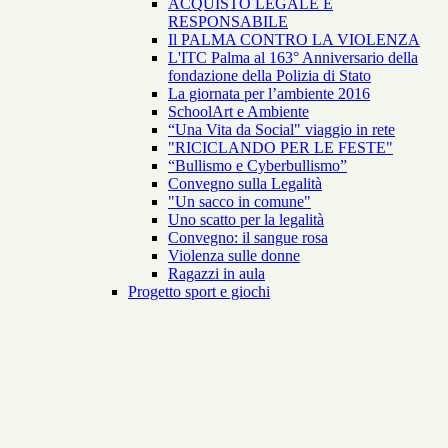
ACQUISTO LEGALE E
RESPONSABILE
Il PALMA CONTRO LA VIOLENZA
L'ITC Palma al 163° Anniversario della
fondazione della Polizia di Stato
La giornata per l’ambiente 2016
SchoolArt e Ambiente
“Una Vita da Social" viaggio in rete
"RICICLANDO PER LE FESTE"
“Bullismo e Cyberbullismo”
Convegno sulla Legalità
"Un sacco in comune"
Uno scatto per la legalità
Convegno: il sangue rosa
Violenza sulle donne
Ragazzi in aula
Progetto sport e giochi