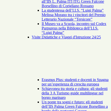
all’IIS L. Palma ITI ITG Green Falcone
Borsellino di Corigliano Rossano
La studentessa dell’I.I.S. “Luigi Palma”
Melissa Morano tra i vincitori del Premio
Letterario Nazionale “Tersicore”
Il Museo va a Scuola, incontro sul Codex
Purpureus nella Biblioteca dell’I.I.S.
“Luigi Palma”
Visite Didattiche e Viaggi d'Istruzione 24/25
Erasmus Plus: studenti e docenti in Spagna
per un’esperienza di crescita europea
Schiavonea tra storia e cultura: gli studenti
della 3 A Turismo guide multilingue nel
borgo marinaro
Un ponte tra sogni e futuro: gli studenti
dell’IIS Palma Green Falcone Borsellino a
bordo della portaerei Cavour