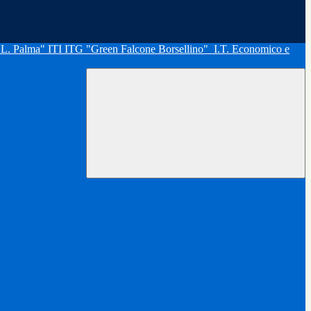
"L. Palma" ITI ITG "Green Falcone Borsellino"
I.T. Economico e