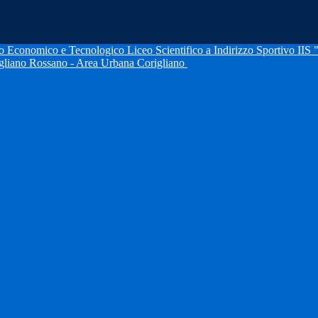
IIS 
igliano Rossano - Area Urbana Corigliano