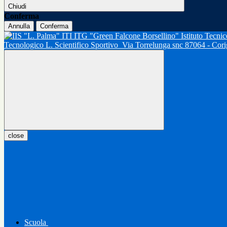
Chiudi
Conferma
Annulla
Conferma
Tecnologico L. Scientifico Sportivo
Via Torrelunga snc 87064 - Cor
close
Scuola