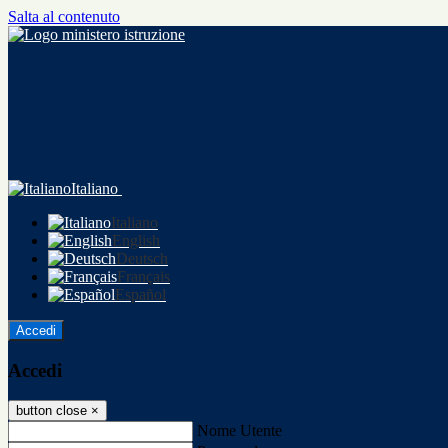
Salta al contenuto
Italiano
Italiano
English
Deutsch
Français
Español
Accedi
Accedi
button close
×
Nome Utente