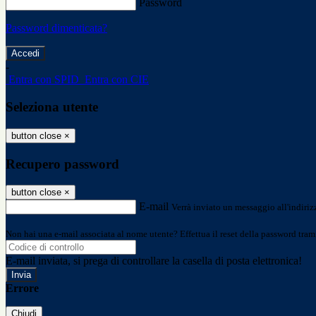
Password
Password dimenticata?
-
Entra con SPID
Entra con CIE
Seleziona utente
button close
×
Recupero password
button close
×
E-mail
Verrà inviato un messaggio all'indirizz
Non hai una e-mail associata al nome utente? Effettua il reset della password tram
E-mail inviata, si prega di controllare la casella di posta elettronica!
Errore
Chiudi