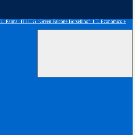
"L. Palma" ITI ITG "Green Falcone Borsellino"
I.T. Economico e