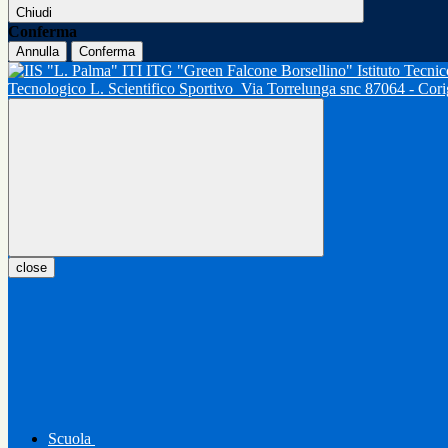
Chiudi
Conferma
Annulla
Conferma
Tecnologico L. Scientifico Sportivo
Via Torrelunga snc 87064 - Cor
close
Scuola