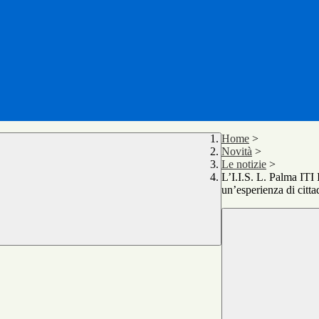
Home
>
Novità
>
Le notizie
>
L’I.I.S. L. Palma ITI
un’esperienza di citt