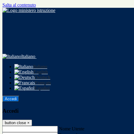
Salta al contenuto
Italiano
Italiano
English
Deutsch
Français
Español
Accedi
Accedi
button close
×
Nome Utente