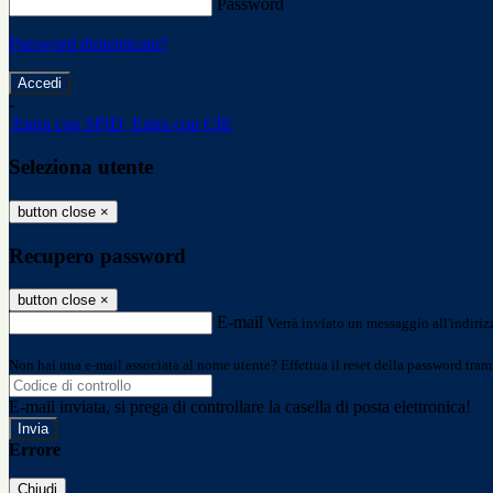
Password
Password dimenticata?
-
Entra con SPID
Entra con CIE
Seleziona utente
button close
×
Recupero password
button close
×
E-mail
Verrà inviato un messaggio all'indirizz
Non hai una e-mail associata al nome utente? Effettua il reset della password tram
E-mail inviata, si prega di controllare la casella di posta elettronica!
Errore
Chiudi