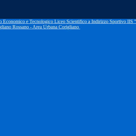
IIS 
igliano Rossano - Area Urbana Corigliano