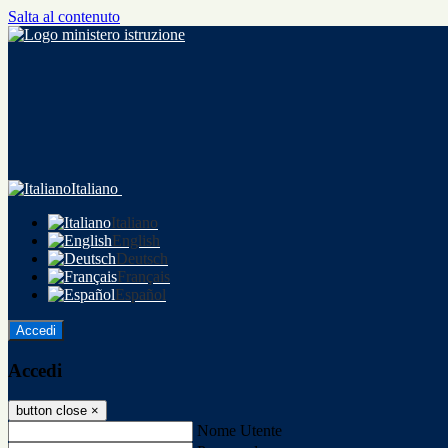
Salta al contenuto
Italiano
Italiano
English
Deutsch
Français
Español
Accedi
Accedi
button close
×
Nome Utente