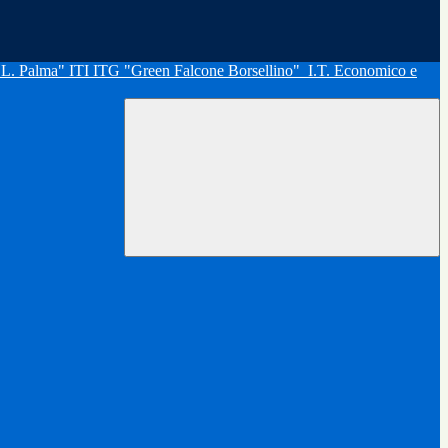
"L. Palma" ITI ITG "Green Falcone Borsellino"
I.T. Economico e