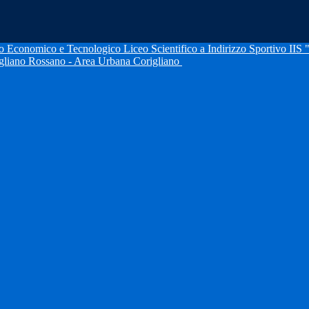
IIS 
igliano Rossano - Area Urbana Corigliano