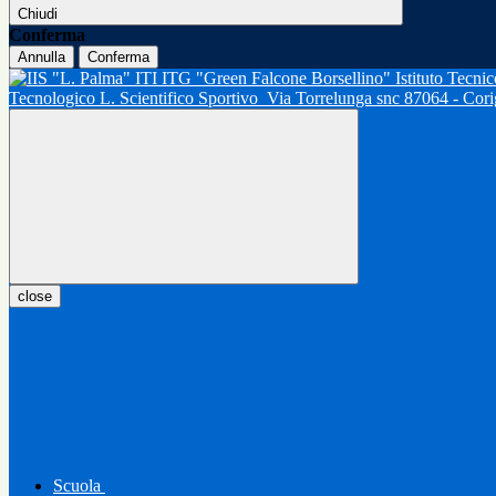
Chiudi
Conferma
Annulla
Conferma
Tecnologico L. Scientifico Sportivo
Via Torrelunga snc 87064 - Cor
close
Scuola