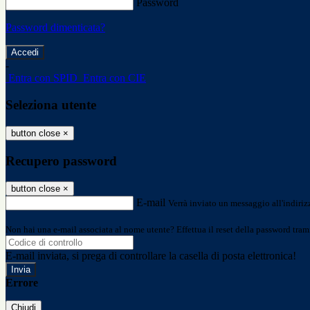
Password
Password dimenticata?
-
Entra con SPID
Entra con CIE
Seleziona utente
button close
×
Recupero password
button close
×
E-mail
Verrà inviato un messaggio all'indirizz
Non hai una e-mail associata al nome utente? Effettua il reset della password tram
E-mail inviata, si prega di controllare la casella di posta elettronica!
Errore
Chiudi