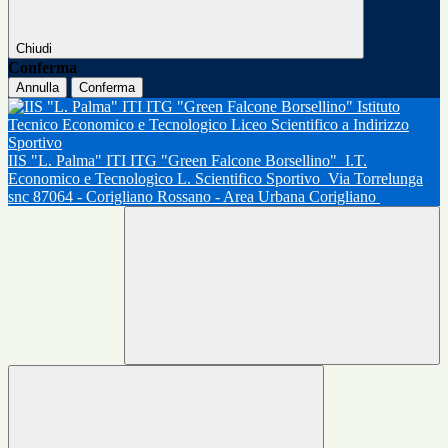
Chiudi
Conferma
Annulla
Conferma
IIS "L. Palma" ITI ITG "Green Falcone Borsellino"
I.T.
Economico e Tecnologico L. Scientifico Sportivo
Via Torrelunga
snc 87064 - Corigliano Rossano - Area Urbana Corigliano