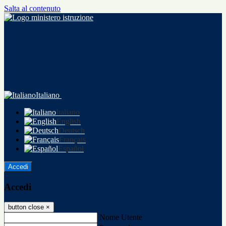
Salta al contenuto
Italiano
Italiano
English
Deutsch
Français
Español
Accedi
Accedi
button close
×
Nome Utente