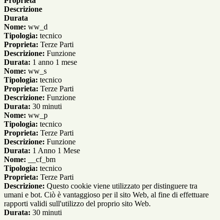
Proprieta
Descrizione
Durata
Nome:
ww_d
Tipologia:
tecnico
Proprieta:
Terze Parti
Descrizione:
Funzione
Durata:
1 anno 1 mese
Nome:
ww_s
Tipologia:
tecnico
Proprieta:
Terze Parti
Descrizione:
Funzione
Durata:
30 minuti
Nome:
ww_p
Tipologia:
tecnico
Proprieta:
Terze Parti
Descrizione:
Funzione
Durata:
1 Anno 1 Mese
Nome:
__cf_bm
Tipologia:
tecnico
Proprieta:
Terze Parti
Descrizione:
Questo cookie viene utilizzato per distinguere tra
umani e bot. Ciò è vantaggioso per il sito Web, al fine di effettuare
rapporti validi sull'utilizzo del proprio sito Web.
Durata:
30 minuti