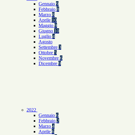
Gennaio
9
Febbraio
8
Marzo
8
Aprile
10
Maggio
9
Giugno
10
Luglio
4
Agosto
Settembre
3
Ottobre
5
Novembre
6
Dicembre
9
2022
Gennaio
6
Febbraio
2
Marzo
4
Aprile
6