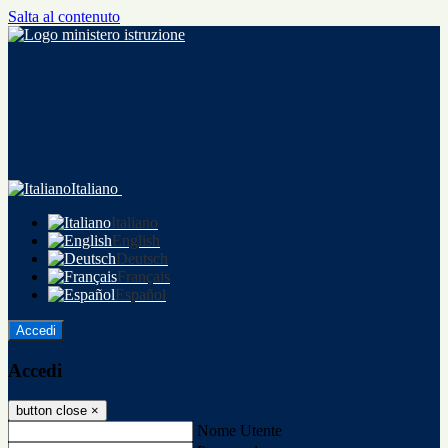
Salta al contenuto
Italiano
Italiano
English
Deutsch
Français
Español
Accedi
Accedi
button close
×
Nome Utente