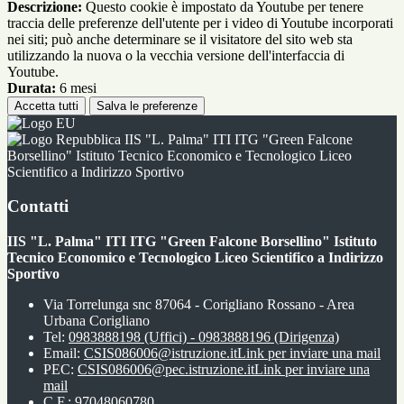
Descrizione:
Questo cookie è impostato da Youtube per tenere
traccia delle preferenze dell'utente per i video di Youtube incorporati
nei siti; può anche determinare se il visitatore del sito web sta
utilizzando la nuova o la vecchia versione dell'interfaccia di
Youtube.
Durata:
6 mesi
Accetta tutti
Salva le preferenze
IIS "L. Palma" ITI ITG "Green Falcone
Borsellino" Istituto Tecnico Economico e Tecnologico Liceo
Scientifico a Indirizzo Sportivo
Contatti
IIS "L. Palma" ITI ITG "Green Falcone Borsellino" Istituto
Tecnico Economico e Tecnologico Liceo Scientifico a Indirizzo
Sportivo
Via Torrelunga snc 87064 - Corigliano Rossano - Area
Urbana Corigliano
Tel:
0983888198 (Uffici) - 0983888196 (Dirigenza)
Email:
CSIS086006@istruzione.it
Link per inviare una mail
PEC:
CSIS086006@pec.istruzione.it
Link per inviare una
mail
C.F.: 97048060780