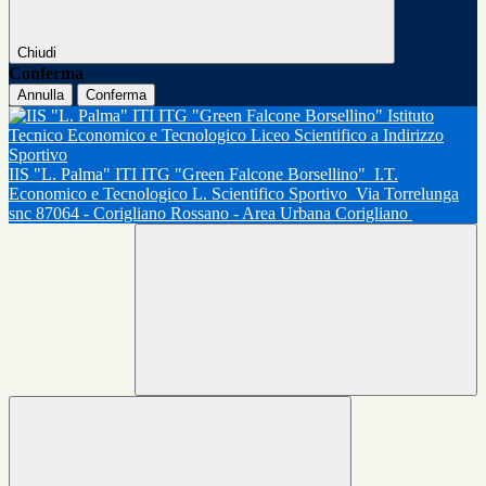
Chiudi
Conferma
Annulla
Conferma
IIS "L. Palma" ITI ITG "Green Falcone Borsellino"
I.T.
Economico e Tecnologico L. Scientifico Sportivo
Via Torrelunga
snc 87064 - Corigliano Rossano - Area Urbana Corigliano