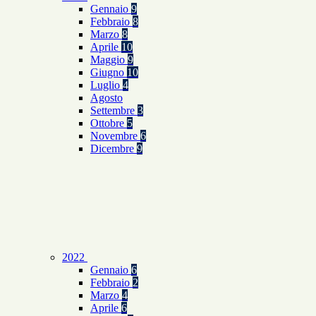
Gennaio
9
Febbraio
8
Marzo
8
Aprile
10
Maggio
9
Giugno
10
Luglio
4
Agosto
Settembre
3
Ottobre
5
Novembre
6
Dicembre
9
2022
Gennaio
6
Febbraio
2
Marzo
4
Aprile
6