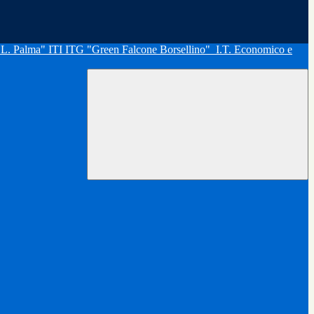
"L. Palma" ITI ITG "Green Falcone Borsellino"
I.T. Economico e