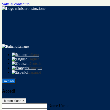
Salta al contenuto
Italiano
Italiano
English
Deutsch
Français
Español
Accedi
Accedi
button close
×
Nome Utente