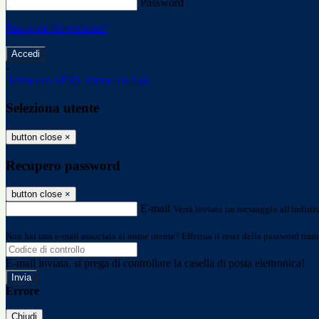
Password
Password dimenticata?
-
Entra con SPID
Entra con CIE
Seleziona utente
button close
×
Recupero password
button close
×
E-mail
Verrà inviato un messaggio all'indirizz
Non hai una e-mail associata al nome utente? Effettua il reset della password tram
E-mail inviata, si prega di controllare la casella di posta elettronica!
Errore
Chiudi