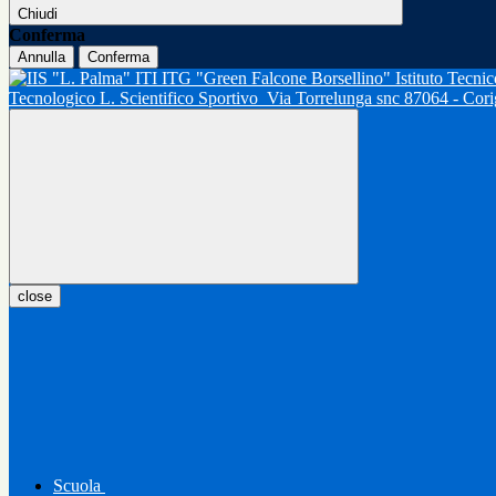
Chiudi
Conferma
Annulla
Conferma
Tecnologico L. Scientifico Sportivo
Via Torrelunga snc 87064 - Cor
close
Scuola