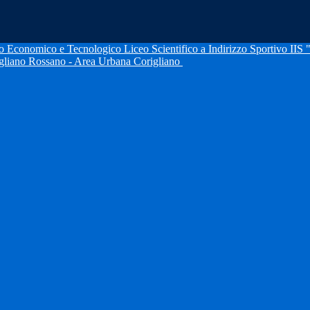
IIS 
igliano Rossano - Area Urbana Corigliano