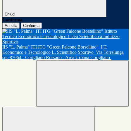
Chiudi
Conferma
Annulla
Conferma
IIS "L. Palma" ITI ITG "Green Falcone Borsellino"
I.T.
Economico e Tecnologico L. Scientifico Sportivo
Via Torrelunga
snc 87064 - Corigliano Rossano - Area Urbana Corigliano