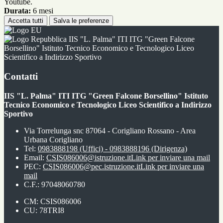
Youtube.
Durata:
6 mesi
Accetta tutti
Salva le preferenze
IIS "L. Palma" ITI ITG "Green Falcone
Borsellino" Istituto Tecnico Economico e Tecnologico Liceo
Scientifico a Indirizzo Sportivo
Contatti
IIS "L. Palma" ITI ITG "Green Falcone Borsellino" Istituto
Tecnico Economico e Tecnologico Liceo Scientifico a Indirizzo
Sportivo
Via Torrelunga snc 87064 - Corigliano Rossano - Area
Urbana Corigliano
Tel:
0983888198 (Uffici) - 0983888196 (Dirigenza)
Email:
CSIS086006@istruzione.it
Link per inviare una mail
PEC:
CSIS086006@pec.istruzione.it
Link per inviare una
mail
C.F.: 97048060780
CM: CSIS086006
CU: 78TRI8