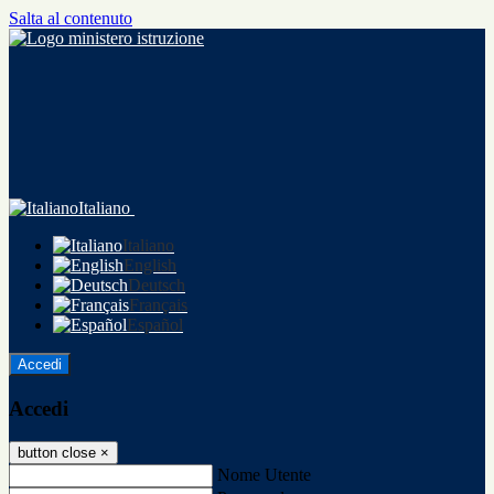
Salta al contenuto
Italiano
Italiano
English
Deutsch
Français
Español
Accedi
Accedi
button close
×
Nome Utente