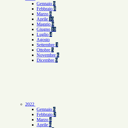
Gennaio
9
Febbraio
8
Marzo
8
Aprile
10
Maggio
9
Giugno
10
Luglio
4
Agosto
Settembre
3
Ottobre
5
Novembre
6
Dicembre
9
2022
Gennaio
6
Febbraio
2
Marzo
4
Aprile
6