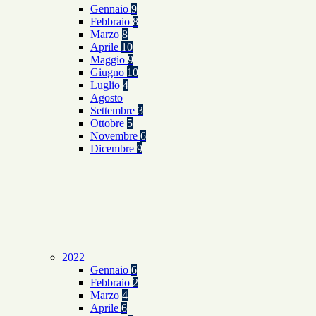
Gennaio
9
Febbraio
8
Marzo
8
Aprile
10
Maggio
9
Giugno
10
Luglio
4
Agosto
Settembre
3
Ottobre
5
Novembre
6
Dicembre
9
2022
Gennaio
6
Febbraio
2
Marzo
4
Aprile
6