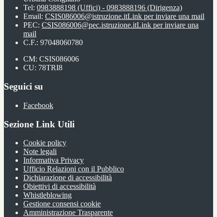
Tel:
0983888198 (Uffici) - 0983888196 (Dirigenza)
Email:
CSIS086006@istruzione.it
Link per inviare una mail
PEC:
CSIS086006@pec.istruzione.it
Link per inviare una
mail
C.F.: 97048060780
CM: CSIS086006
CU: 78TRI8
Seguici su
Facebook
Sezione Link Utili
Cookie policy
Note legali
Informativa Privacy
Ufficio Relazioni con il Pubblico
Dichiarazione di accessibilità
Obiettivi di accessibilità
Whistleblowing
Gestione consensi cookie
Amministrazione Trasparente