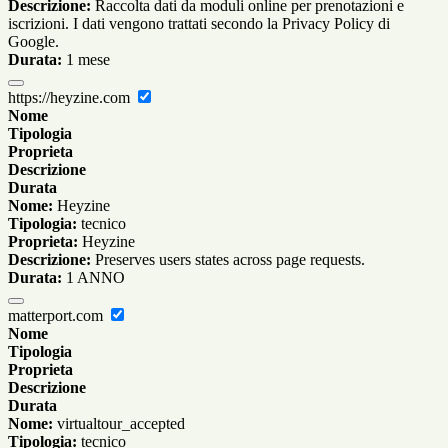
Descrizione:
Raccolta dati da moduli online per prenotazioni e
iscrizioni. I dati vengono trattati secondo la Privacy Policy di
Google.
Durata:
1 mese
https://heyzine.com
Nome
Tipologia
Proprieta
Descrizione
Durata
Nome:
Heyzine
Tipologia:
tecnico
Proprieta:
Heyzine
Descrizione:
Preserves users states across page requests.
Durata:
1 ANNO
matterport.com
Nome
Tipologia
Proprieta
Descrizione
Durata
Nome:
virtualtour_accepted
Tipologia:
tecnico