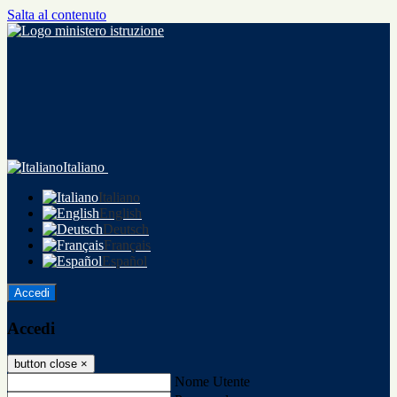
Salta al contenuto
Italiano
Italiano
English
Deutsch
Français
Español
Accedi
Accedi
button close
×
Nome Utente