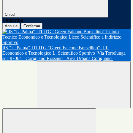
Chiudi
Conferma
Annulla
Conferma
IIS "L. Palma" ITI ITG "Green Falcone Borsellino"
I.T.
Economico e Tecnologico L. Scientifico Sportivo
Via Torrelunga
snc 87064 - Corigliano Rossano - Area Urbana Corigliano