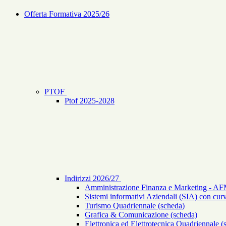
Offerta Formativa 2025/26
PTOF
Ptof 2025-2028
Indirizzi 2026/27
Amministrazione Finanza e Marketing - AF
Sistemi informativi Aziendali (SIA) con curv
Turismo Quadriennale (scheda)
Grafica & Comunicazione (scheda)
Elettronica ed Elettrotecnica Quadriennale (