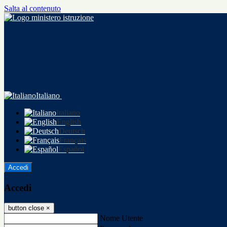
Salta al contenuto
Italiano
Italiano
English
Deutsch
Français
Español
Accedi
Accedi
button close
×
Nome Utente