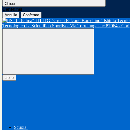
Chiudi
Conferma
Annulla
Conferma
Tecnologico L. Scientifico Sportivo
Via Torrelunga snc 87064 - Cor
close
Scuola