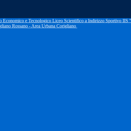
IIS 
igliano Rossano - Area Urbana Corigliano