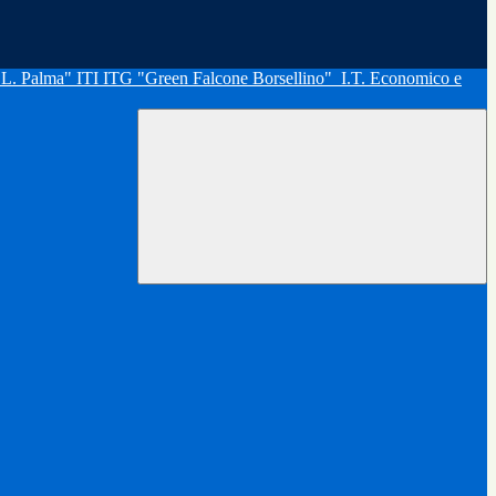
"L. Palma" ITI ITG "Green Falcone Borsellino"
I.T. Economico e