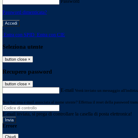
Password
Password dimenticata?
-
Entra con SPID
Entra con CIE
Seleziona utente
button close
×
Recupero password
button close
×
E-mail
Verrà inviato un messaggio all'indirizz
Non hai una e-mail associata al nome utente? Effettua il reset della password tram
E-mail inviata, si prega di controllare la casella di posta elettronica!
Errore
Chiudi