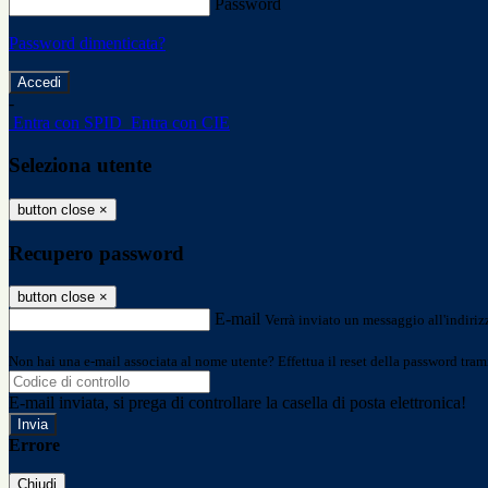
Password
Password dimenticata?
-
Entra con SPID
Entra con CIE
Seleziona utente
button close
×
Recupero password
button close
×
E-mail
Verrà inviato un messaggio all'indirizz
Non hai una e-mail associata al nome utente? Effettua il reset della password tram
E-mail inviata, si prega di controllare la casella di posta elettronica!
Errore
Chiudi