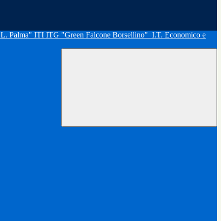
"L. Palma" ITI ITG "Green Falcone Borsellino"
I.T. Economico e