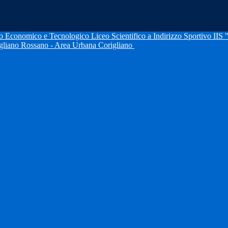
IIS 
igliano Rossano - Area Urbana Corigliano