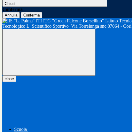
Chiudi
Conferma
Annulla
Conferma
Tecnologico L. Scientifico Sportivo
Via Torrelunga snc 87064 - Cor
close
Scuola