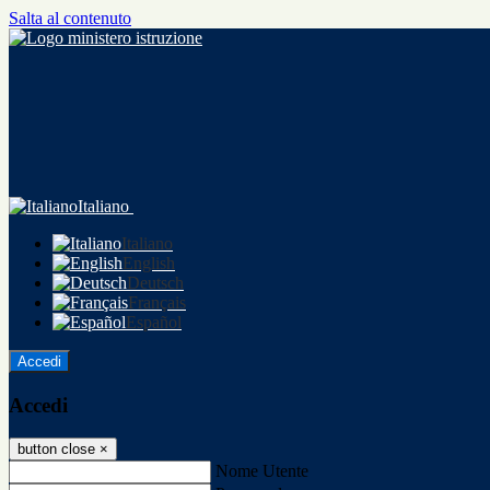
Salta al contenuto
Italiano
Italiano
English
Deutsch
Français
Español
Accedi
Accedi
button close
×
Nome Utente